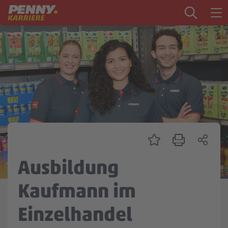
Zum Inhalt springen
Startseite
PENNY als Arbeitgeber
Ausbildung
Markt
Logistik
Zentrale & Vertrieb
Ausbildung
Mein Kandidat:innenprofil
Kaufmann im
Einzelhandel