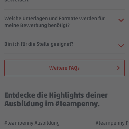
Welche Unterlagen und Formate werden für
meine Bewerbung benötigt?
Bin ich für die Stelle geeignet?
Weitere FAQs
Entdecke die Highlights deiner
Ausbildung im #teampenny.
Wir benötigen deine Zustimmung, um den
Wir benötigen
#teampenny Ausbildung
#teampenny Pa
YouTube Video Service zu laden!
YouTube Vi