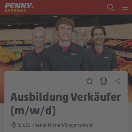
Zum Inhalt springen
Startseite
PENNY als Arbeitgeber
Ausbildung
Markt
Logistik
Zentrale & Vertrieb
Ausbildung Verkäufer
Mein Kandidat:innenprofil
(m/w/d)
85635 Hoehenkirchen/Siegertsbrunn