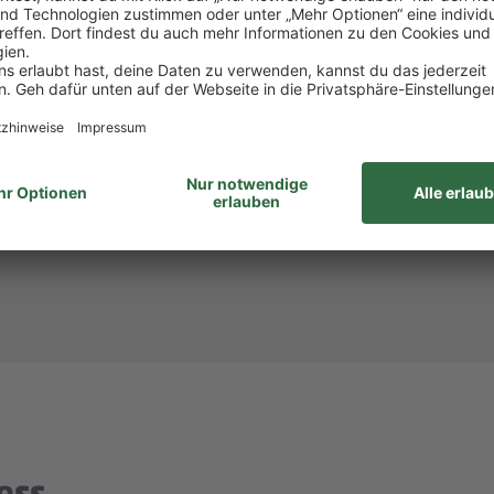
att bei PENNY und REWE, weiteren Rabatten beim to
attform Corporate Benefits.
hlandticket.
ID: 933651)? Dann melde dich bei
Steffi Mollnau
unte
unabhängig von Geschlecht/geschlechtlicher Identität, ethnischer Herkunf
ähigkeiten, Alter sowie sexueller Orientierung oder weiterer individue
ess