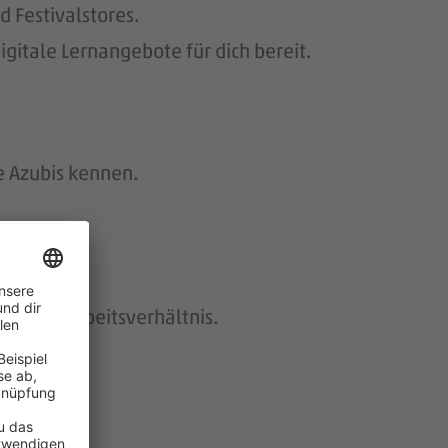
 Festivalstores.
gitale Lernangebote für dich bereit.
e Azubis kennen.
istetes Arbeitsverhältnis.