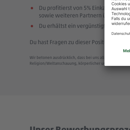
Du profitierst von 5% Einkaufsrab
sowie weiteren Partnern über die Pl
Du erhältst ein vergünstigtes Deutsc
Du hast Fragen zu dieser Position (Job-
Wir betonen ausdrücklich, dass bei uns alle Menschen - 
Religion/Weltanschauung, körperlicher und geistiger F
Unser Bewerbungsproz