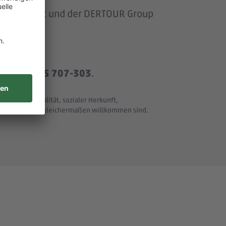
om Baumarkt und der DERTOUR Group
r
+49 8165 707-303
.
t und Nationalität, sozialer Herkunft,
ller Merkmale - gleichermaßen willkommen sind.