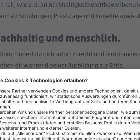
n teil, wie z. B. an Nachhaltigkeitswettbewerben und
n hält Schulungen, Praxistage und Projekte sowie di
nachhaltig und menschlich.
ng findest du dich sofort zurecht und lernst ander
tehen dir während deiner Ausbildung zur Seite.
p bist du immer gut informiert und intern vernetzt.
r.
nach deiner Ausbildung eine Übernahme in ein unbefr
lt – und noch mehr.
eiten Jahr auch noch Weihnachtsgeld.