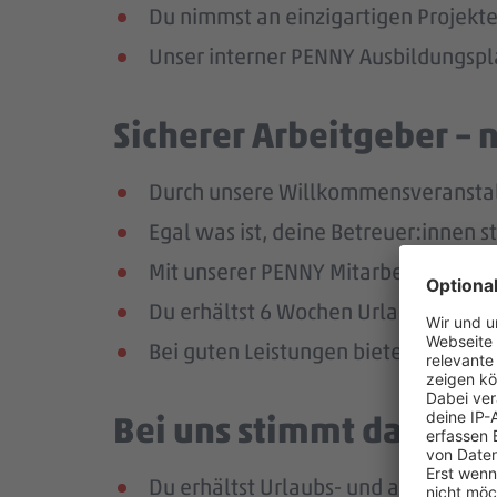
Du nimmst an einzigartigen Projekte
Unser interner PENNY Ausbildungspla
Sicherer Arbeitgeber – 
Durch unsere Willkommensveranstaltu
Egal was ist, deine Betreuer:innen s
Mit unserer PENNY Mitarbeitenden-Ap
Du erhältst 6 Wochen Urlaub pro Jah
Bei guten Leistungen bieten wir dir 
Bei uns stimmt das Geha
Du erhältst Urlaubs- und ab dem zw