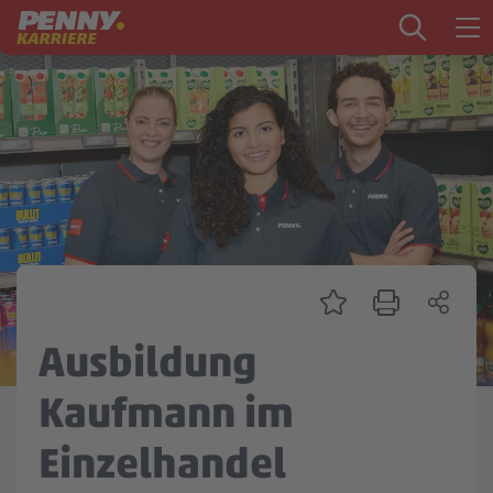
Zum Inhalt springen
Startseite
PENNY als Arbeitgeber
Ausbildung
Markt
Logistik
Zentrale & Vertrieb
Ausbildung
Mein Kandidat:innenprofil
Kaufmann im
Einzelhandel