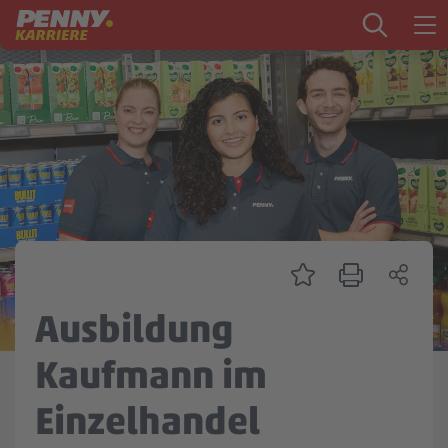
Zum Inhalt springen
Startseite
PENNY als Arbeitgeber
Ausbildung
Markt
Logistik
Zentrale & Vertrieb
Ausbildung
Mein Kandidat:innenprofil
Kaufmann im
Einzelhandel