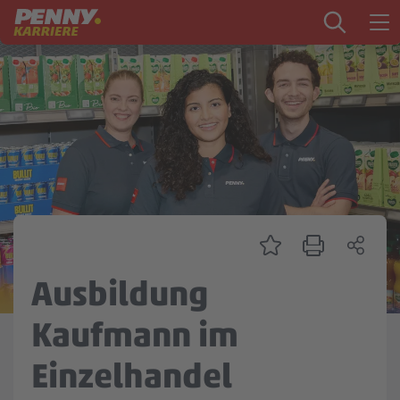
Zum Inhalt springen
Startseite
PENNY als Arbeitgeber
Ausbildung
Markt
Logistik
Zentrale & Vertrieb
Ausbildung
Mein Kandidat:innenprofil
Kaufmann im
Einzelhandel