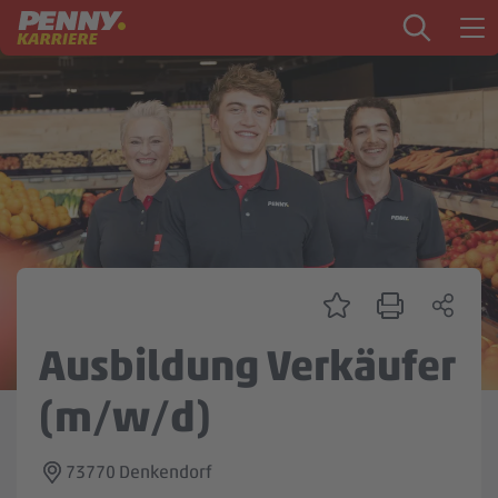
Zum Inhalt springen
Startseite
PENNY als Arbeitgeber
Ausbildung
Markt
Logistik
Zentrale & Vertrieb
Ausbildung Verkäufer
Mein Kandidat:innenprofil
(m/w/d)
73770 Denkendorf