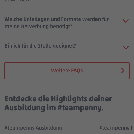
Welche Unterlagen und Formate werden für
meine Bewerbung benötigt?
Bin ich für die Stelle geeignet?
Weitere FAQs
Entdecke die Highlights deiner
Ausbildung im #teampenny.
Wir benötigen deine Zustimmung, um den
Wir benötigen
#teampenny Ausbildung
#teampenny Pa
YouTube Video Service zu laden!
YouTube Vi