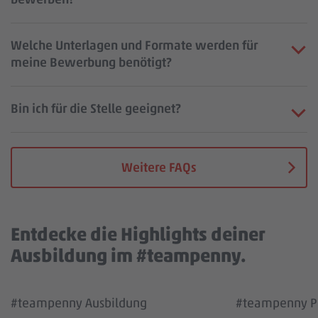
Welche Unterlagen und Formate werden für
meine Bewerbung benötigt?
Bin ich für die Stelle geeignet?
Weitere FAQs
Entdecke die Highlights deiner
Ausbildung im #teampenny.
Wir benötigen deine Zustimmung, um den
Wir benötigen
#teampenny Ausbildung
#teampenny Pa
YouTube Video Service zu laden!
YouTube Vi