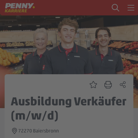
Zum Inhalt springen
Startseite
PENNY als Arbeitgeber
Ausbildung
Markt
Logistik
Zentrale & Vertrieb
Ausbildung Verkäufer
Mein Kandidat:innenprofil
(m/w/d)
72270 Baiersbronn