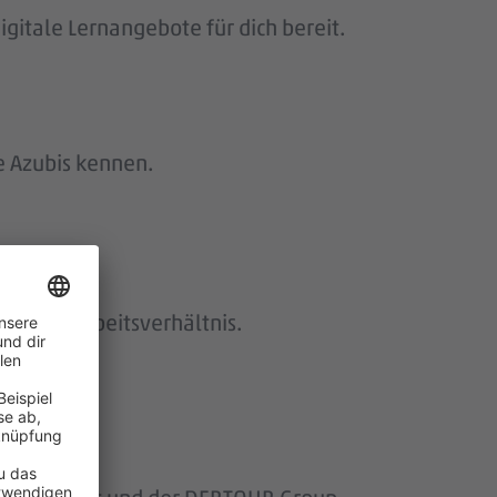
gitale Lernangebote für dich bereit.
e Azubis kennen.
istetes Arbeitsverhältnis.