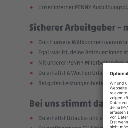
Unser interner PENNY Ausbildungspla
Sicherer Arbeitgeber – 
Durch unsere Willkommensveranstaltu
Egal was ist, deine Betreuer:innen s
Mit unserer PENNY Mitarbeitenden-Ap
Du erhältst 6 Wochen Urlaub pro Jah
Bei guten Leistungen bieten wir dir 
Bei uns stimmt das Geha
Du erhältst Urlaubs- und ab dem zw