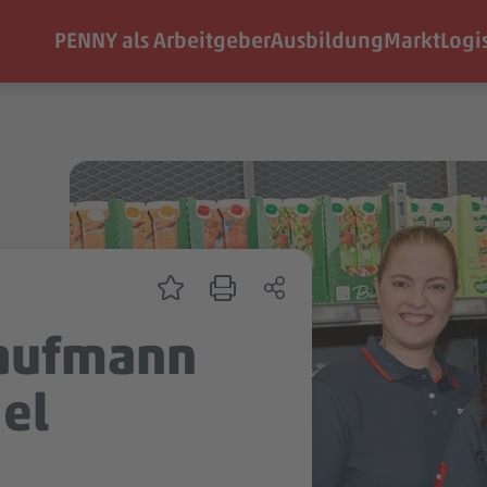
PENNY als Arbeitgeber
Ausbildung
Markt
Logi
Kaufmann
el