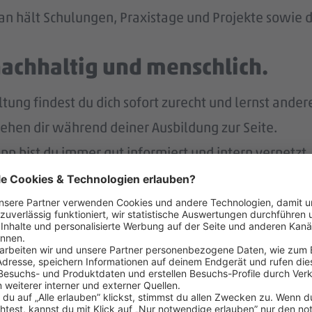
n hält Schulungen, Praxistage und Projekte sowie di
nachhaltig und menschlich.
ng findest du dich sofort zurecht und lernst ander
tehen dir während deiner Ausbildung zur Seite.
p bist du immer gut informiert und intern vernetzt.
r.
nach deiner Ausbildung eine Übernahme in ein unbefr
lt – und noch mehr.
eiten Jahr auch noch Weihnachtsgeld.