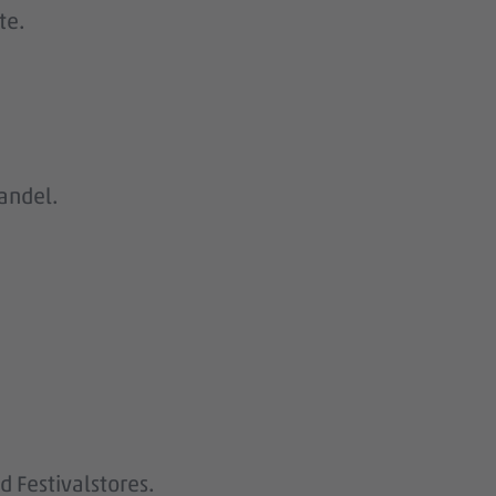
te.
handel.
 Festivalstores.