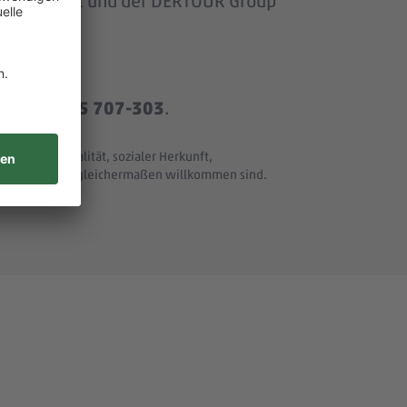
om Baumarkt und der DERTOUR Group
r
+49 8165 707-303
.
t und Nationalität, sozialer Herkunft,
ller Merkmale - gleichermaßen willkommen sind.