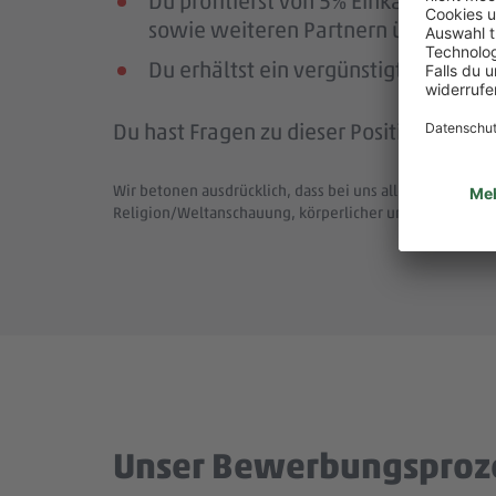
Du profitierst von 5% Einkaufsrab
sowie weiteren Partnern über die Pl
Du erhältst ein vergünstigtes Deutsc
Du hast Fragen zu dieser Position (Job-
Wir betonen ausdrücklich, dass bei uns alle Menschen - 
Religion/Weltanschauung, körperlicher und geistiger F
Unser Bewerbungsproz