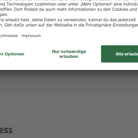
att bei PENNY und REWE, weiteren Rabatten beim to
attform Corporate Benefits.
hlandticket.
ID: 933866)? Dann melde dich bei
Steffi Mollnau
unte
unabhängig von Geschlecht/geschlechtlicher Identität, ethnischer Herkunf
ähigkeiten, Alter sowie sexueller Orientierung oder weiterer individue
ess