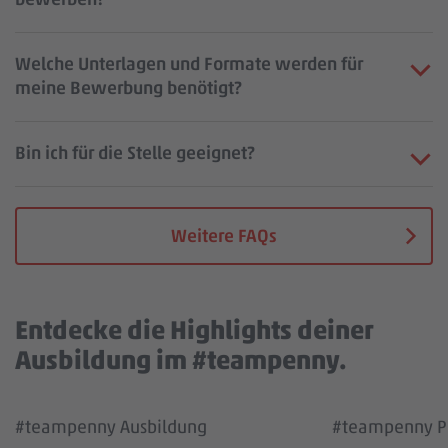
Welche Unterlagen und Formate werden für
meine Bewerbung benötigt?
Bin ich für die Stelle geeignet?
Weitere FAQs
Entdecke die Highlights deiner
Ausbildung im #teampenny.
Wir benötigen deine Zustimmung, um den
Wir benötigen
#teampenny Ausbildung
#teampenny Pa
YouTube Video Service zu laden!
YouTube Vi