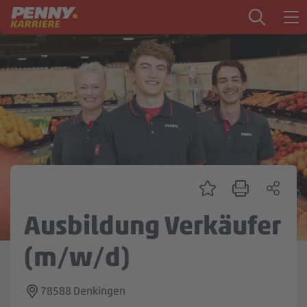
Zum Inhalt springen
Startseite
PENNY als Arbeitgeber
Ausbildung
Markt
Logistik
Zentrale & Vertrieb
Ausbildung Verkäufer
Mein Kandidat:innenprofil
(m/w/d)
78588 Denkingen