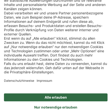
zu, um dieses Video anzusehen. Details siehe: Mehr
Informationen.
Klicke
hier
, um alle offenen Jobs zu sehen.
Mehr Informationen
Impressum
Datenschutz
Privatsphäre-Einstellungen
Veranstaltungen
FAQ
Akzeptieren
Powered by
Usercentrics Consent Management
Sitemap
Ein Unternehmen der