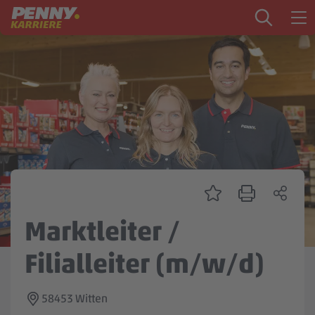
Zum Inhalt springen
Startseite
PENNY als Arbeitgeber
Ausbildung
Markt
Logistik
Zentrale & Vertrieb
Marktleiter /
Mein Kandidat:innenprofil
Filialleiter (m/w/d)
58453 Witten