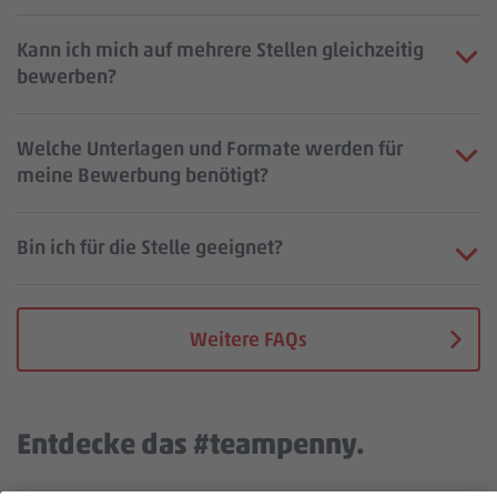
Kann ich mich auf mehrere Stellen gleichzeitig
bewerben?
Welche Unterlagen und Formate werden für
meine Bewerbung benötigt?
Bin ich für die Stelle geeignet?
Weitere FAQs
Entdecke das #teampenny.