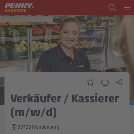
Zum Inhalt springen
Startseite
PENNY als Arbeitgeber
Ausbildung
Markt
Logistik
Zentrale & Vertrieb
Verkäufer / Kassierer
Mein Kandidat:innenprofil
(m/w/d)
58730 Fröndenberg