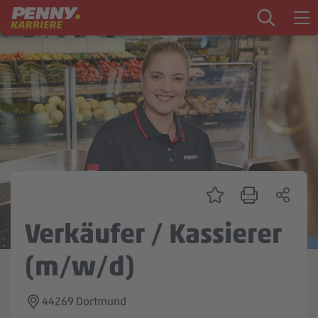
Zum Inhalt springen
Startseite
PENNY als Arbeitgeber
Ausbildung
Markt
Logistik
Zentrale & Vertrieb
Verkäufer / Kassierer
Mein Kandidat:innenprofil
(m/w/d)
44269 Dortmund