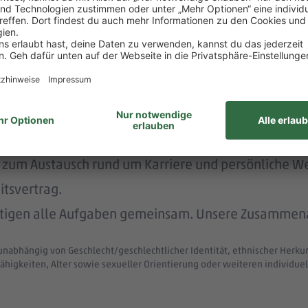
rstützt dich durch die Vermittlung von Betreuungsp
nachhaltig und menschlich.
nem der größten Arbeitgeber Deutschlands.
ke wie das LGBTIQ-Netzwerk „DITO – different tog
eit zum Austausch rund um Karriere und persönliche W
itsvertrag.
ltigen alle Aufgaben gemeinsam. Unsere Zusammenar
unabhängig von Geschlecht/geschlechtlicher Identität, ethnischer Herkunf
ähigkeiten, Alter sowie sexueller Orientierung oder weiteren individ