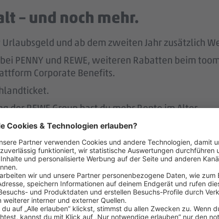
lt – und noch mehr.
tst Urlaubsgeld und ab dem zweiten Jahr zusätzlich W
att bei PENNY und REWE, weiteren Rabatten beim to
attform Corporate Benefits.
hlandticket.
ung der REWE Group hast du mehr Rente im Alter.
ereinbaren – das unterstützen 
r.
 der Regel 2 Wochen im Voraus.
 dafür, dass du dir nach 3 Jahren bei PENNY eine A
nen Hausbau.