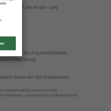
ersonen bei der Kinder- und
ether“ und das Frauennetzwerk
eiterentwicklung.
beit feiern wir bei Teamevents.
t und Nationalität, sozialer Herkunft,
uellen Merkmalen - gleichermaßen willkommen sind.