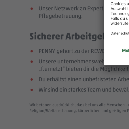
Unser Netzwerk an Expert:innen unte
Pflegebetreuung.
Sicherer Arbeitgeber – 
PENNY gehört zu der REWE Group, ei
Unsere unternehmensweiten Netzwer
„f.ernetzt“ bieten dir die Möglichk
Du erhältst einen unbefristeten Arbe
Wir sind ein starkes Team und bewä
Wir betonen ausdrücklich, dass bei uns alle Menschen - 
Religion/Weltanschauung, körperlichen und geistigen F