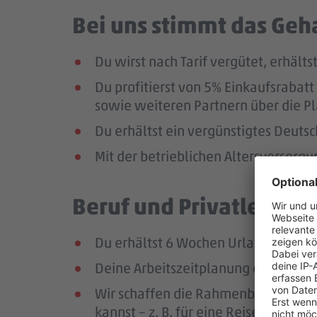
Bei uns stimmt das Geha
Du wirst nach Tarif vergütet, erhäl
Du profitierst von 5% Einkaufsrab
sowie weiteren Partnern über die Pl
Du erhältst ein vergünstigtes Deutsc
Mit der betrieblichen Altersversorg
Beruf und Privatleben v
Du erhältst 6 Wochen Urlaub pro Jah
Deine Arbeitszeitplanung erfolgt in
Wir schaffen die Rahmenbedingungen
kannst – z. B. für eine Reise oder ei