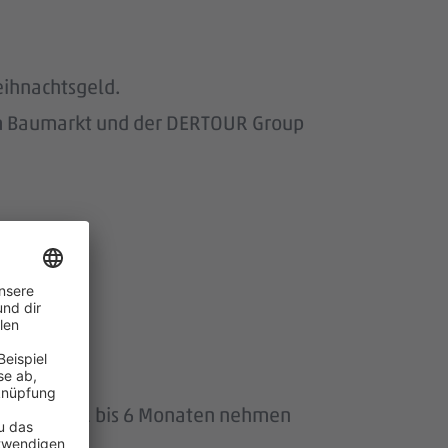
eihnachtsgeld.
om Baumarkt und der DERTOUR Group
wir.
uszeit von 1 bis 6 Monaten nehmen