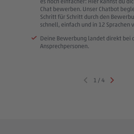
es noch einfacher: Hier kannst du di
für deine Geduld – jede Bewerbung i
Team – und wir lernen dich besser k
Chat bewerben. Unser Chatbot begle
wichtig.
Schritt für Schritt durch den Bewerb
Wenn wir Rückfragen haben, komme
schnell, einfach und in 12 Sprachen 
auf dich zu.
Deine Bewerbung landet direkt bei d
Ansprechpersonen.
1
/
4