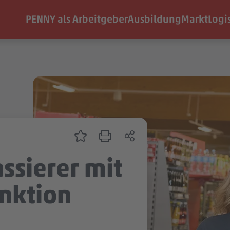
PENNY als Arbeitgeber
Ausbildung
Markt
Logi
ssierer mit
nktion