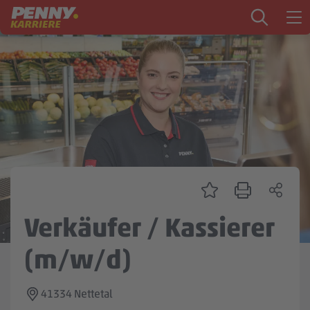
Zum Inhalt springen
Startseite
PENNY als Arbeitgeber
Ausbildung
Markt
Logistik
Zentrale & Vertrieb
Verkäufer / Kassierer
Mein Kandidat:innenprofil
(m/w/d)
41334 Nettetal