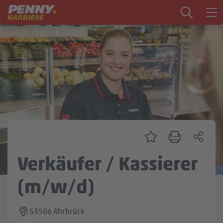
Zum Inhalt springen
Startseite
PENNY als Arbeitgeber
Ausbildung
Markt
Logistik
Zentrale & Vertrieb
Verkäufer / Kassierer
Mein Kandidat:innenprofil
(m/w/d)
53506 Ahrbrück