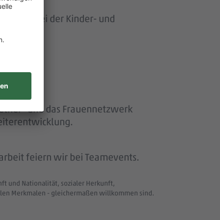
ersonen bei der Kinder- und
ether“ und das Frauennetzwerk
eiterentwicklung.
beit feiern wir bei Teamevents.
t und Nationalität, sozialer Herkunft,
uellen Merkmalen - gleichermaßen willkommen sind.