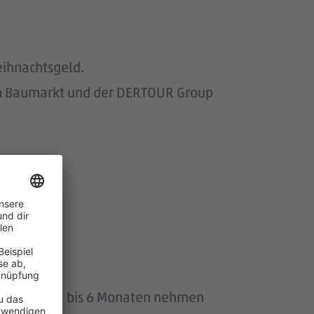
eihnachtsgeld.
om Baumarkt und der DERTOUR Group
wir.
uszeit von 1 bis 6 Monaten nehmen