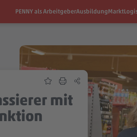
PENNY als Arbeitgeber
Ausbildung
Markt
Logi
ssierer mit
nktion