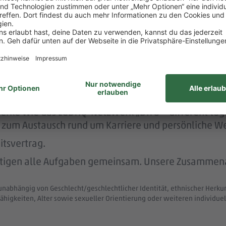
nen Hausbau.
rstützt dich durch die Vermittlung von Betreuungsp
nachhaltig und menschlich.
nem der größten Arbeitgeber Deutschlands.
ke wie das LGBTIQ-Netzwerk „DITO – different tog
eit zum Austausch rund um Karriere und persönliche W
itsvertrag.
ltigen alle Aufgaben gemeinsam. Unsere Zusammenar
unabhängig von Geschlecht/geschlechtlicher Identität, ethnischer Herkunf
ähigkeiten, Alter sowie sexueller Orientierung oder weiteren individ