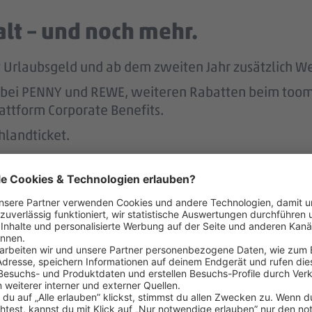
lt – und noch mehr.
tst Urlaubsgeld und ab dem zweiten Jahr zusätzlich W
att bei PENNY und REWE, weiteren Rabatten beim to
attform Corporate Benefits.
hlandticket.
ung der REWE Group hast du mehr Rente im Alter.
ereinbaren – das unterstützen 
r.
 der Regel 2 Wochen im Voraus.
 dafür, dass du dir nach 3 Jahren bei PENNY eine A