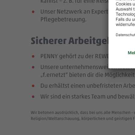
kannst – z. B. für eine Reise oder ei
Unser Netzwerk an Expert:innen unte
Pflegebetreuung.
Sicherer Arbeitgeber – 
PENNY gehört zu der REWE Group, ei
Unsere unternehmensweiten Netzwer
„f.ernetzt“ bieten dir die Möglichk
Du erhältst einen unbefristeten Arbe
Wir sind ein starkes Team und bewä
Wir betonen ausdrücklich, dass bei uns alle Menschen - 
Religion/Weltanschauung, körperlichen und geistigen F