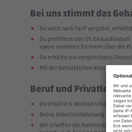
Bei uns stimmt das Geha
Du wirst nach Tarif vergütet, erhäl
Du profitierst von 5% Einkaufsrab
sowie weiteren Partnern über die Pl
Du erhältst ein vergünstigtes Deutsc
Mit der betrieblichen Altersversorg
Beruf und Privatleben v
Du erhältst 6 Wochen Urlaub pro Jah
Deine Arbeitszeitplanung erfolgt in
Wir schaffen die Rahmenbedingungen