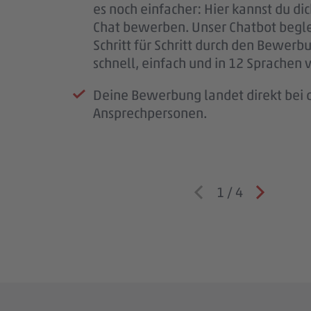
es noch einfacher: Hier kannst du di
für deine Geduld – jede Bewerbung i
Team – und wir lernen dich besser k
Chat bewerben. Unser Chatbot begle
wichtig.
Schritt für Schritt durch den Bewerb
Wenn wir Rückfragen haben, komme
schnell, einfach und in 12 Sprachen 
auf dich zu.
Deine Bewerbung landet direkt bei d
Ansprechpersonen.
1
/
4