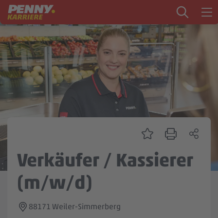
Zum Inhalt springen
Startseite
PENNY als Arbeitgeber
Ausbildung
Markt
Logistik
Zentrale & Vertrieb
Verkäufer / Kassierer
Mein Kandidat:innenprofil
(m/w/d)
88171 Weiler-Simmerberg