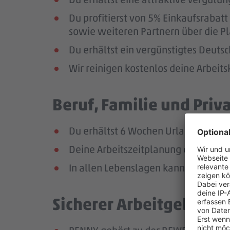
Du profitierst von 5% Einkaufsrab
sowie weiteren Partnern über die Pl
Du erhältst ein vergünstigtes Deutsc
Wir reinigen kostenlos deine Arbeits
Beruf, Familie und Priv
Du erhältst 6 Wochen Urlaub pro Jah
Deine Arbeitszeitplanung erfolgt in
In allen Lebenslagen kannst du dic
Sicherer Arbeitgeber – 