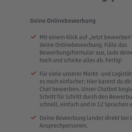
Deine Onlinebewerbung
Prüfung deiner Bewerbung
Unser Kennenlernen
Dein Start im #teampenny
Mit einem Klick auf „Jetzt bewerben“
Sobald deine Bewerbung bei uns e
Deine Bewerbung hat uns überzeug
Nach unserem Kennenlernen erhälts
deine Onlinebewerbung. Fülle das
ist, erhältst du eine Eingangsbestäti
laden wir dich zu einem persönliche
eine finale Rückmeldung.
Bewerbungsformular aus, lade dein
Mail.
Kennenlernen ein.
Wenn alles passt, klären wir die letz
hoch und schicke alles ab. Fertig!
Wir prüfen deine Unterlagen sorgfäl
So bekommst du einen ersten Eindru
schließen den Vertrag ab und freuen 
Für viele unserer Markt- und Logistik
melden uns so schnell wie möglich b
PENNY, deinem möglichen Arbeitspl
bald im #teampenny willkommen zu
es noch einfacher: Hier kannst du di
für deine Geduld – jede Bewerbung i
Team – und wir lernen dich besser k
Chat bewerben. Unser Chatbot begle
wichtig.
Schritt für Schritt durch den Bewerb
Wenn wir Rückfragen haben, komme
schnell, einfach und in 12 Sprachen 
auf dich zu.
Deine Bewerbung landet direkt bei d
Ansprechpersonen.