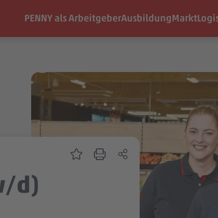
PENNY als Arbeitgeber
Ausbildung
Markt
Logi
w/d)