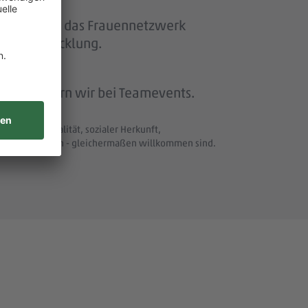
ether“ und das Frauennetzwerk
eiterentwicklung.
beit feiern wir bei Teamevents.
t und Nationalität, sozialer Herkunft,
uellen Merkmalen - gleichermaßen willkommen sind.