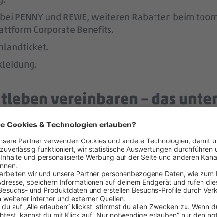
att bei PENNY und REWE, weiteren Rabatten beim to
attform Corporate Benefits.
hlandticket.
kleidung.
atleben vereinbaren – das unter
r.
 der Regel 2 Wochen im Voraus.
h an geschulte Vertrauenspersonen wenden, um Tipps
nachhaltig und menschlich.