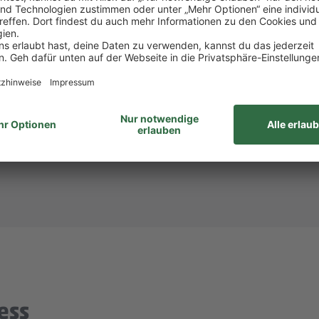
nem der größten Arbeitgeber Deutschlands.
ke wie das LGBTIQ-Netzwerk „DITO – different tog
eit zum Austausch rund um Karriere und persönliche W
itsvertrag.
ltigen alle Aufgaben gemeinsam. Unsere Zusammenar
unabhängig von Geschlecht/geschlechtlicher Identität, ethnischer Herkunf
ähigkeiten, Alter sowie sexueller Orientierung oder weiteren individ
ess