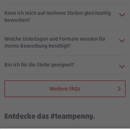
Kann ich mich auf mehrere Stellen gleichzeitig
bewerben?
Welche Unterlagen und Formate werden für
meine Bewerbung benötigt?
Bin ich für die Stelle geeignet?
Weitere FAQs
Entdecke das #teampenny.