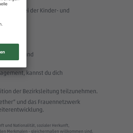
ersonen bei der Kinder- und
n Stärken und
nagement, kannst du dich
ition der Bezirksleitung teilzunehmen.
ether“ und das Frauennetzwerk
eiterentwicklung.
t und Nationalität, sozialer Herkunft,
uellen Merkmalen - gleichermaßen willkommen sind.