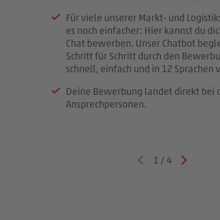
Wir prüfen deine Unterlagen sorgfäl
So bekommst du einen ersten Eindru
schließen den Vertrag ab und freuen 
Für viele unserer Markt- und Logistik
melden uns so schnell wie möglich b
PENNY, deinem möglichen Arbeitspl
bald im #teampenny willkommen zu
es noch einfacher: Hier kannst du di
für deine Geduld – jede Bewerbung i
Team – und wir lernen dich besser k
Chat bewerben. Unser Chatbot begle
wichtig.
Schritt für Schritt durch den Bewerb
Wenn wir Rückfragen haben, komme
schnell, einfach und in 12 Sprachen 
auf dich zu.
Deine Bewerbung landet direkt bei d
Ansprechpersonen.
1
/
4