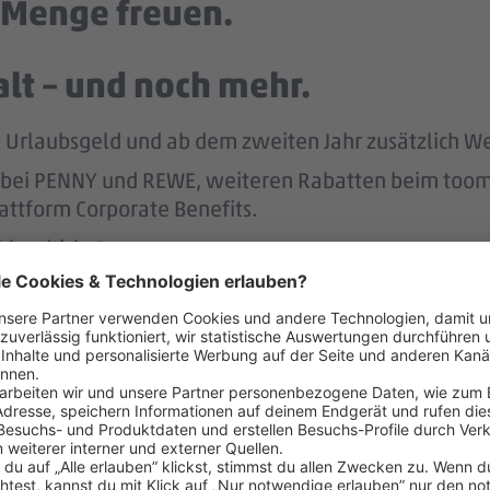
e Menge freuen.
lt – und noch mehr.
tst Urlaubsgeld und ab dem zweiten Jahr zusätzlich W
att bei PENNY und REWE, weiteren Rabatten beim to
attform Corporate Benefits.
hlandticket.
ung der REWE Group hast du mehr Rente im Alter.
ereinbaren – das unterstützen 
r.
 dafür, dass du dir nach 3 Jahren bei PENNY eine A
nen Hausbau.