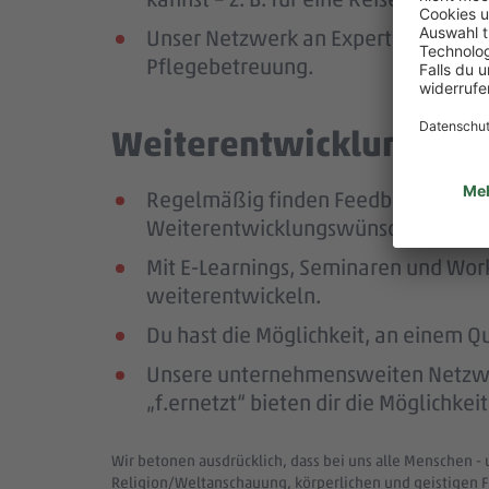
Unser Netzwerk an Expert:innen unte
Pflegebetreuung.
Weiterentwicklung mit 
Regelmäßig finden Feedback- und En
Weiterentwicklungswünschen im Mit
Mit E-Learnings, Seminaren und Wor
weiterentwickeln.
Du hast die Möglichkeit, an einem Q
Unsere unternehmensweiten Netzwer
„f.ernetzt“ bieten dir die Möglichk
Wir betonen ausdrücklich, dass bei uns alle Menschen - 
Religion/Weltanschauung, körperlichen und geistigen F