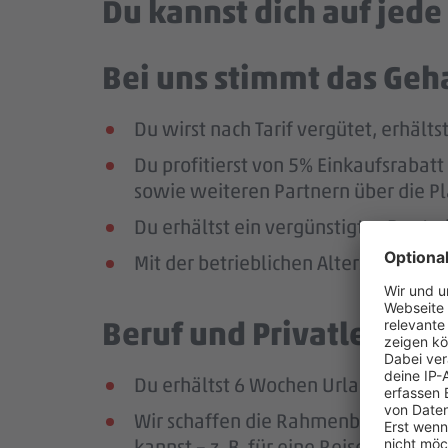
Du kannst dich auf jed
Bei uns stimmt das Geha
Du wirst nach Tarif vergütet, erhäl
Du profitierst von 5% Einkaufsrab
sowie weiteren Partnern über die Pl
Du erhältst ein vergünstigtes Deutsc
Mit der betrieblichen Altersversorg
Beruf und Privatleben v
Du erhältst 6 Wochen Urlaub pro Jah
Wir schaffen die Rahmenbedingungen
kannst – z. B. für eine Reise oder ei