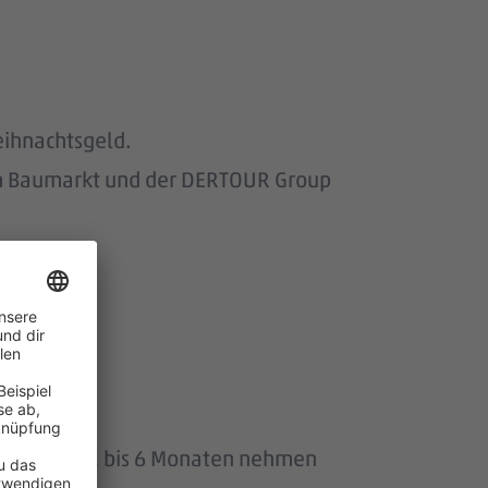
eihnachtsgeld.
om Baumarkt und der DERTOUR Group
wir.
uszeit von 1 bis 6 Monaten nehmen