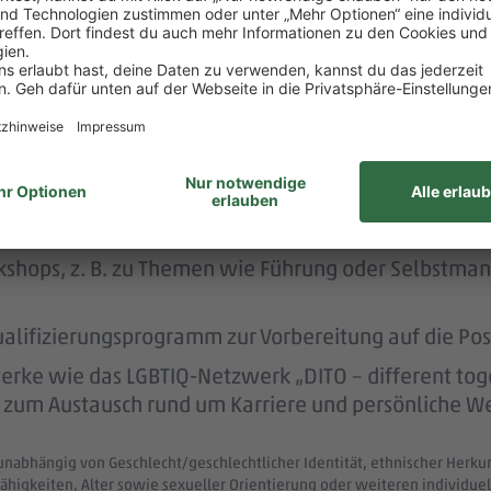
rstützt dich durch die Vermittlung von Betreuungsp
PENNY – wir fördern dich.
twicklungsgespräche statt, bei denen du mit deine
telpunkt stehst.
kshops, z. B. zu Themen wie Führung oder Selbstma
ualifizierungsprogramm zur Vorbereitung auf die Pos
ke wie das LGBTIQ-Netzwerk „DITO – different tog
eit zum Austausch rund um Karriere und persönliche W
unabhängig von Geschlecht/geschlechtlicher Identität, ethnischer Herkunf
ähigkeiten, Alter sowie sexueller Orientierung oder weiteren individ