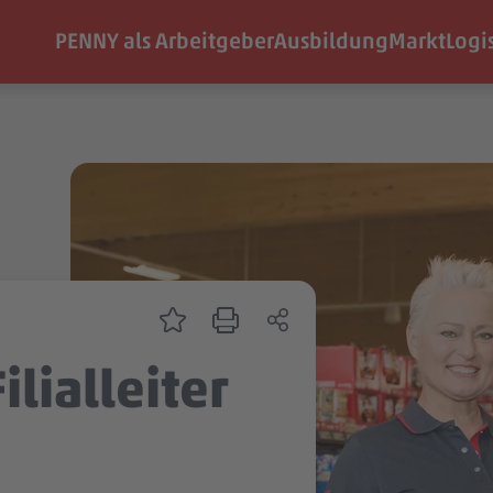
PENNY als Arbeitgeber
Ausbildung
Markt
Logi
ilialleiter