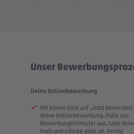
Unser Bewerbungsproz
Deine Onlinebewerbung
Prüfung deiner Bewerbung
Unser Kennenlernen
Dein Start im #teampenny
Mit einem Klick auf „Jetzt bewerben“
Sobald deine Bewerbung bei uns e
Deine Bewerbung hat uns überzeug
Nach unserem Kennenlernen erhälts
deine Onlinebewerbung. Fülle das
ist, erhältst du eine Eingangsbestäti
laden wir dich zu einem persönliche
eine finale Rückmeldung.
Bewerbungsformular aus, lade dein
Mail.
Kennenlernen ein.
Wenn alles passt, klären wir die letz
hoch und schicke alles ab. Fertig!