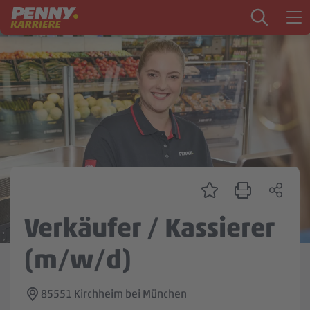
Zum Inhalt springen
Startseite
PENNY als Arbeitgeber
Ausbildung
Markt
Logistik
Zentrale & Vertrieb
Verkäufer / Kassierer
Mein Kandidat:innenprofil
(m/w/d)
85551 Kirchheim bei München