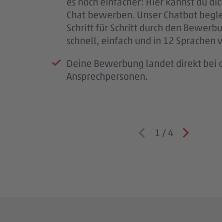
es noch einfacher: Hier kannst du di
für deine Geduld – jede Bewerbung i
Team – und wir lernen dich besser k
Chat bewerben. Unser Chatbot begle
wichtig.
Schritt für Schritt durch den Bewerb
Wenn wir Rückfragen haben, komme
schnell, einfach und in 12 Sprachen 
auf dich zu.
Deine Bewerbung landet direkt bei d
Ansprechpersonen.
1
/
4