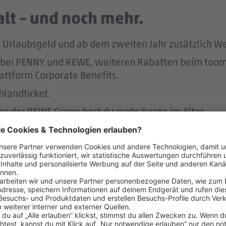
lt – und noch mehr.
tst Urlaubsgeld und ab dem zweiten Jahr zusätzlich W
att bei PENNY und REWE, weiteren Rabatten beim to
attform Corporate Benefits.
hlandticket.
ung der REWE Group hast du mehr Rente im Alter.
ereinbaren – das unterstützen 
r.
 der Regel 2 Wochen im Voraus.
 dafür, dass du dir nach 3 Jahren bei PENNY eine A
nen Hausbau.