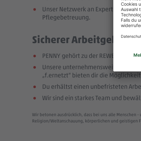
Unser Netzwerk an Expert:innen unte
Pflegebetreuung.
Sicherer Arbeitgeber – 
PENNY gehört zu der REWE Group, ei
Unsere unternehmensweiten Netzwer
„f.ernetzt“ bieten dir die Möglichk
Du erhältst einen unbefristeten Arbe
Wir sind ein starkes Team und bewä
Wir betonen ausdrücklich, dass bei uns alle Menschen - 
Religion/Weltanschauung, körperlichen und geistigen F