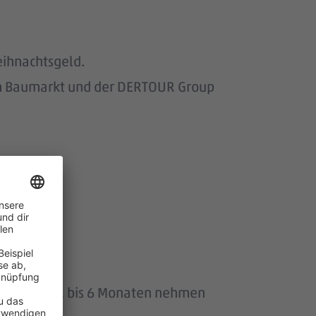
eihnachtsgeld.
om Baumarkt und der DERTOUR Group
wir.
uszeit von 1 bis 6 Monaten nehmen