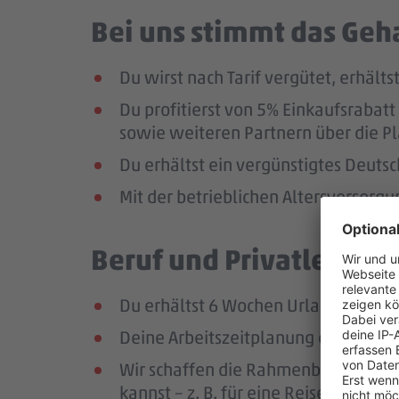
Bei uns stimmt das Geha
Du wirst nach Tarif vergütet, erhäl
Du profitierst von 5% Einkaufsrab
sowie weiteren Partnern über die Pl
Du erhältst ein vergünstigtes Deutsc
Mit der betrieblichen Altersversorg
Beruf und Privatleben v
Du erhältst 6 Wochen Urlaub pro Jah
Deine Arbeitszeitplanung erfolgt in
Wir schaffen die Rahmenbedingungen
kannst – z. B. für eine Reise oder ei