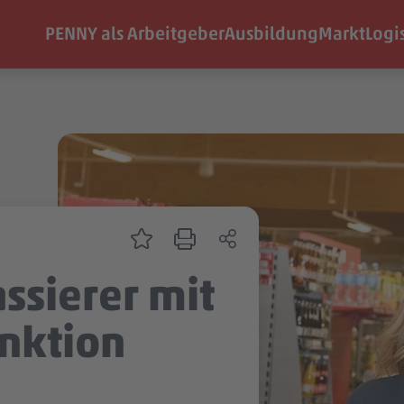
PENNY als Arbeitgeber
Ausbildung
Markt
Logi
ssierer mit
nktion