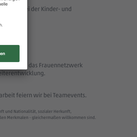
ersonen bei der Kinder- und
ether“ und das Frauennetzwerk
eiterentwicklung.
beit feiern wir bei Teamevents.
t und Nationalität, sozialer Herkunft,
uellen Merkmalen - gleichermaßen willkommen sind.