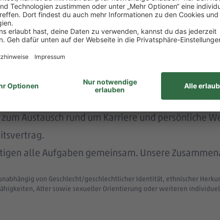
rstützt dich durch die Vermittlung von Betreuungsp
nachhaltig und menschlich.
nem der größten Arbeitgeber Deutschlands.
ke wie das LGBTIQ-Netzwerk „DITO – different tog
eit zum Austausch rund um Karriere und persönliche W
itsvertrag.
ltigen alle Aufgaben gemeinsam. Unsere Zusammenar
unabhängig von Geschlecht/geschlechtlicher Identität, ethnischer Herkunf
ähigkeiten, Alter sowie sexueller Orientierung oder weiteren individ