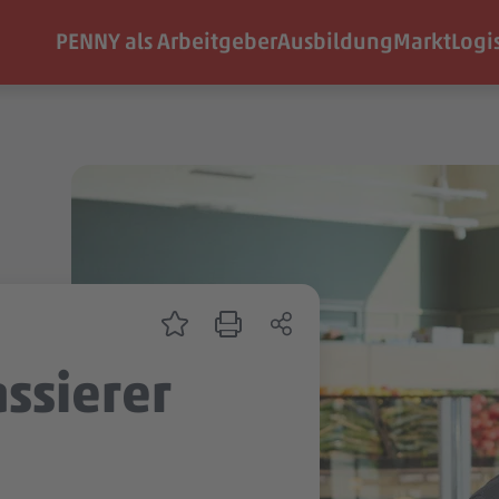
PENNY als Arbeitgeber
Ausbildung
Markt
Logi
assierer