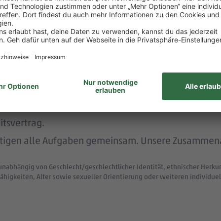
rstützt dich durch die Vermittlung von Betreuungsp
nachhaltig und menschlich.
nem der größten Arbeitgeber Deutschlands.
ke wie das LGBTIQ-Netzwerk „DITO – different tog
eit zum Austausch rund um Karriere und persönliche W
itsvertrag.
ltigen alle Aufgaben gemeinsam. Unsere Zusammenar
unabhängig von Geschlecht/geschlechtlicher Identität, ethnischer Herkunf
ähigkeiten, Alter sowie sexueller Orientierung oder weiteren individ