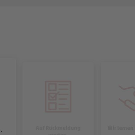
Auf Rückmeldung
Wir lernen
.
warten.