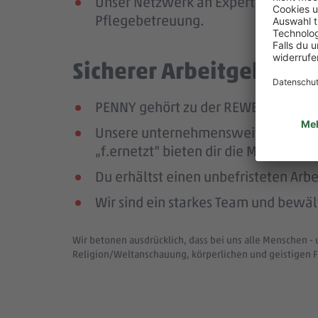
Unser Netzwerk an Expert:innen unte
Pflegebetreuung.
Sicherer Arbeitgeber – 
PENNY gehört zu der REWE Group, ei
Unsere unternehmensweiten Netzwer
„f.ernetzt“ bieten dir die Möglichk
Du erhältst einen unbefristeten Arbe
Wir sind ein starkes Team und bewä
Wir betonen ausdrücklich, dass bei uns alle Menschen - 
Religion/Weltanschauung, körperlichen und geistigen F