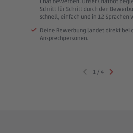
Chat bewerben. Unser Chatbot begle
wichtig.
Schritt für Schritt durch den Bewerb
Wenn wir Rückfragen haben, komme
schnell, einfach und in 12 Sprachen 
auf dich zu.
Deine Bewerbung landet direkt bei d
Ansprechpersonen.
1
/
4