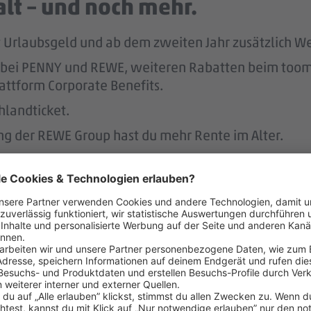
lt – und noch mehr.
tst Urlaubsgeld und ab dem zweiten Jahr zusätzlich W
att bei PENNY und REWE, weiteren Rabatten beim to
attform Corporate Benefits.
hlandticket.
ung der REWE Group hast du mehr Rente im Alter.
ereinbaren – das unterstützen 
r.
 der Regel 2 Wochen im Voraus.
 dafür, dass du dir nach 3 Jahren bei PENNY eine A
nen Hausbau.