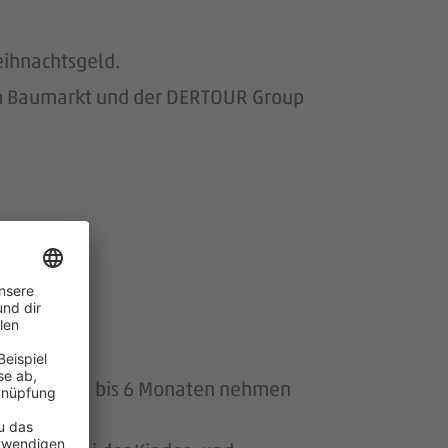
eihnachtsgeld.
om Baumarkt und der DERTOUR Group
wir.
uszeit von 1 bis 6 Monaten nehmen