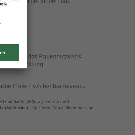
ersonen bei der Kinder- und
ether“ und das Frauennetzwerk
eiterentwicklung.
beit feiern wir bei Teamevents.
t und Nationalität, sozialer Herkunft,
uellen Merkmalen - gleichermaßen willkommen sind.