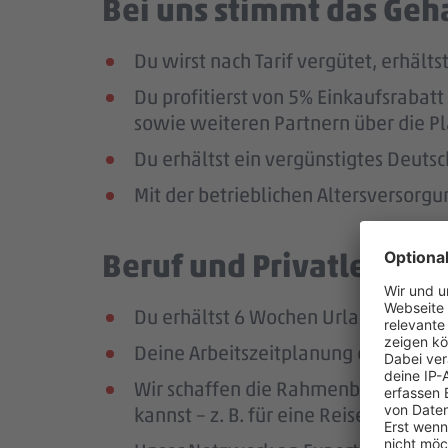
Bei uns stimmt das Geha
Du wirst nach Tarif vergütet, erhäl
Du profitierst von 5% Einkaufsrab
sowie weiteren Partnern über die Pl
Du erhältst ein vergünstigtes Deutsc
Mit der betrieblichen Altersversorg
Beruf und Privatleben v
Du erhältst 6 Wochen Urlaub pro Jah
Deine Arbeitszeitplanung erfolgt in
Wir schaffen die Rahmenbedingungen
kannst – z. B. für eine Reise oder ei