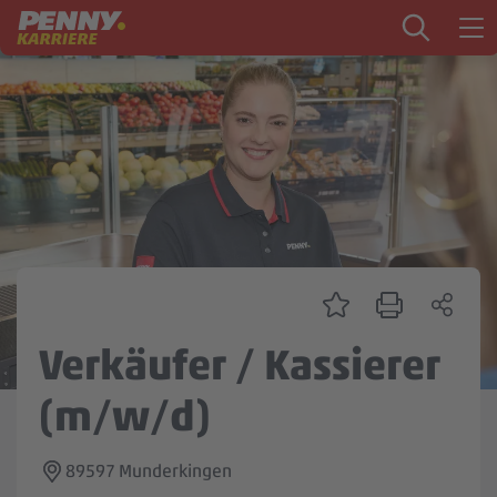
Zum Inhalt springen
Startseite
PENNY als Arbeitgeber
Ausbildung
Markt
Logistik
Zentrale & Vertrieb
Verkäufer / Kassierer
Mein Kandidat:innenprofil
(m/w/d)
89597 Munderkingen