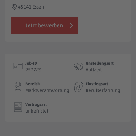
Jobbörse
45141 Essen
Jetzt bewerben
Job-ID
Anstellungsart
957723
Vollzeit
Bereich
Einstiegsart
Marktverantwortung
Berufserfahrung
Vertragsart
unbefristet