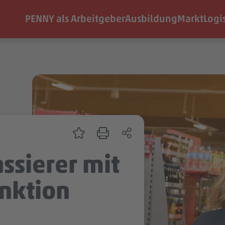
PENNY als Arbeitgeber
Ausbildung
Markt
Logi
ssierer mit
nktion