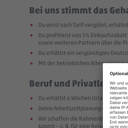
Bei uns stimmt das Geha
Du wirst nach Tarif vergütet, erhäl
Du profitierst von 5% Einkaufsrab
sowie weiteren Partnern über die Pl
Du erhältst ein vergünstigtes Deutsc
Mit der betrieblichen Altersversorg
Beruf und Privatleben v
Du erhältst 6 Wochen Urlaub pro Jah
Deine Arbeitszeitplanung erfolgt in
Wir schaffen die Rahmenbedingungen
kannst – z. B. für eine Reise oder ei