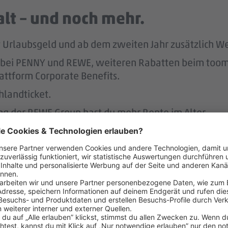
lt – und noch mehr.
tst Urlaubsgeld und ab dem zweiten Jahr zusätzlich W
att bei PENNY und REWE, weiteren Rabatten beim to
attform Corporate Benefits.
hlandticket.
ung der REWE Group hast du mehr Rente im Alter.
ereinbaren – das unterstützen 
r.
 der Regel 2 Wochen im Voraus.
 dafür, dass du dir nach 3 Jahren bei PENNY eine A
nen Hausbau.