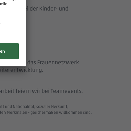
ersonen bei der Kinder- und
ether“ und das Frauennetzwerk
eiterentwicklung.
beit feiern wir bei Teamevents.
t und Nationalität, sozialer Herkunft,
uellen Merkmalen - gleichermaßen willkommen sind.