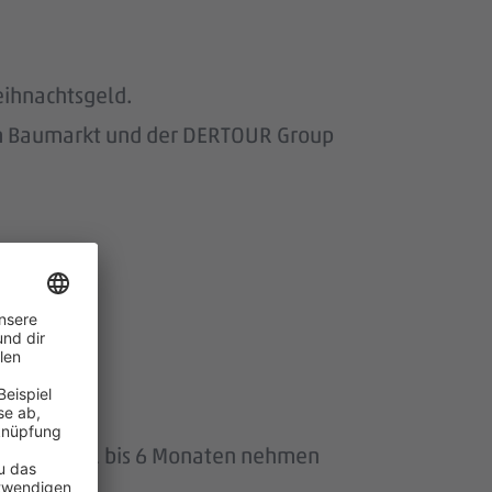
eihnachtsgeld.
om Baumarkt und der DERTOUR Group
wir.
uszeit von 1 bis 6 Monaten nehmen