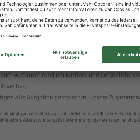
rstützt dich durch die Vermittlung von Betreuungsp
nachhaltig und menschlich.
nem der größten Arbeitgeber Deutschlands.
ke wie das LGBTIQ-Netzwerk „DITO – different tog
eit zum Austausch rund um Karriere und persönliche W
itsvertrag.
ltigen alle Aufgaben gemeinsam. Unsere Zusammenar
unabhängig von Geschlecht/geschlechtlicher Identität, ethnischer Herkunf
ähigkeiten, Alter sowie sexueller Orientierung oder weiteren individ