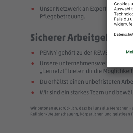
Unser Netzwerk an Expert:innen unte
Pflegebetreuung.
Sicherer Arbeitgeber – 
PENNY gehört zu der REWE Group, ei
Unsere unternehmensweiten Netzwer
„f.ernetzt“ bieten dir die Möglichk
Du erhältst einen unbefristeten Arbe
Wir sind ein starkes Team und bewä
Wir betonen ausdrücklich, dass bei uns alle Menschen - 
Religion/Weltanschauung, körperlichen und geistigen F