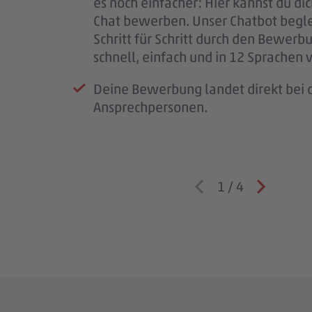
es noch einfacher: Hier kannst du di
für deine Geduld – jede Bewerbung i
Team – und wir lernen dich besser k
Chat bewerben. Unser Chatbot begle
wichtig.
Schritt für Schritt durch den Bewerb
Wenn wir Rückfragen haben, komme
schnell, einfach und in 12 Sprachen 
auf dich zu.
Deine Bewerbung landet direkt bei d
Ansprechpersonen.
1
/
4