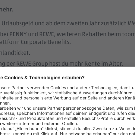
mehr.
tst Urlaubsgeld und ab dem zweiten Jahr zusätzlich W
att bei PENNY und REWE, weiteren Rabatten beim to
attform Corporate Benefits.
hlandticket.
ung der REWE Group hast du mehr Rente im Alter.
s unterstützen wir.
r.
 der Regel 2 Wochen im Voraus.
 dafür, dass du dir nach 3 Jahren bei PENNY eine A
nen Hausbau.