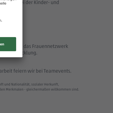
ersonen bei der Kinder- und
ether“ und das Frauennetzwerk
eiterentwicklung.
beit feiern wir bei Teamevents.
t und Nationalität, sozialer Herkunft,
uellen Merkmalen - gleichermaßen willkommen sind.