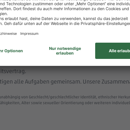
rstützt dich durch die Vermittlung von Betreuungsp
 menschlich.
nem der größten Arbeitgeber Deutschlands.
ke wie das LGBTIQ-Netzwerk „DITO – different tog
eit zum Austausch rund um Karriere und persönliche W
itsvertrag.
ltigen alle Aufgaben gemeinsam. Unsere Zusammenar
unabhängig von Geschlecht/geschlechtlicher Identität, ethnischer Herkunf
ähigkeiten, Alter sowie sexueller Orientierung oder weiteren individ