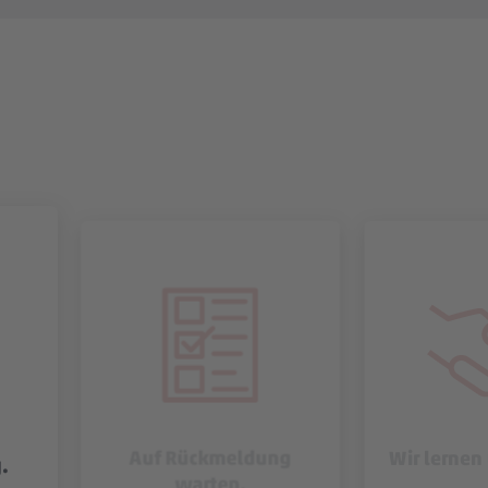
Auf Rückmeldung
Wir lernen
.
warten.