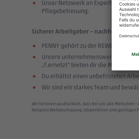
Unser Netzwerk an Expert:innen unte
Pflegebetreuung.
Sicherer Arbeitgeber – nachhaltig und
PENNY gehört zu der REWE Group, ei
Unsere unternehmensweiten Netzwer
„f.ernetzt“ bieten dir die Möglichk
Du erhältst einen unbefristeten Arbe
Wir sind ein starkes Team und bewä
Wir betonen ausdrücklich, dass bei uns alle Menschen - 
Religion/Weltanschauung, körperlichen und geistigen F