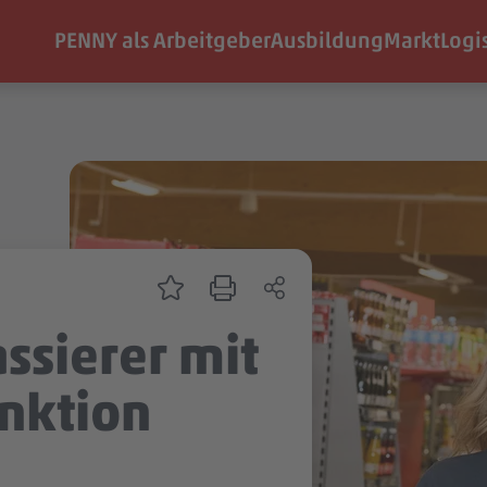
PENNY als Arbeitgeber
Ausbildung
Markt
Logi
ssierer mit
nktion