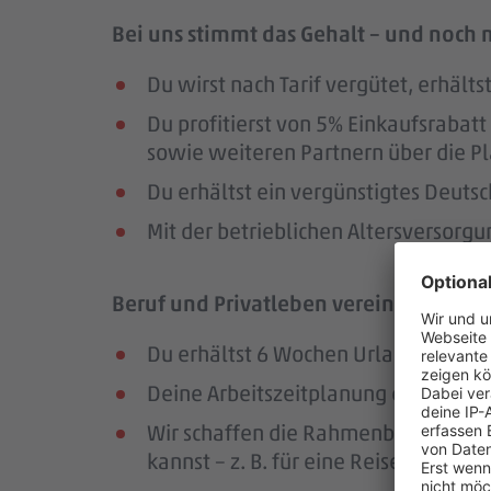
Bei uns stimmt das Gehalt – und noch 
Du wirst nach Tarif vergütet, erhäl
Du profitierst von 5% Einkaufsrab
sowie weiteren Partnern über die Pl
Du erhältst ein vergünstigtes Deutsc
Mit der betrieblichen Altersversorg
Beruf und Privatleben vereinbaren – da
Du erhältst 6 Wochen Urlaub pro Jah
Deine Arbeitszeitplanung erfolgt in
Wir schaffen die Rahmenbedingungen
kannst – z. B. für eine Reise oder ei