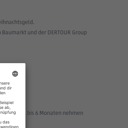
eihnachtsgeld.
om Baumarkt und der DERTOUR Group
uszeit von 1 bis 6 Monaten nehmen