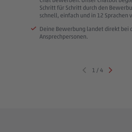
Schritt für Schritt durch den Bewerb
Wenn wir Rückfragen haben, komme
schnell, einfach und in 12 Sprachen 
auf dich zu.
Deine Bewerbung landet direkt bei d
Ansprechpersonen.
1
/
4