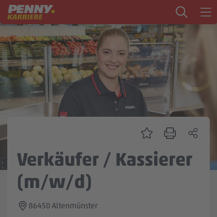
Zum Inhalt springen
Startseite
PENNY als Arbeitgeber
Ausbildung
Markt
Logistik
Zentrale & Vertrieb
Verkäufer / Kassierer
Mein Kandidat:innenprofil
(m/w/d)
86450 Altenmünster