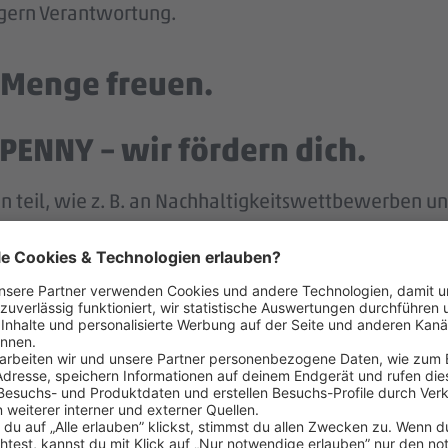
 gern Verantwortung.
e Menge freuen.
PENNY – wir fördern dich.
n teil, wie z. B. an Nachhaltigkeitswettbewerben und
bildung zum Handelsfachwirt (m/w/d) – für dich völl
n hält Schulungen, Praxistage und Projekte sowie di
nachhaltig und menschlich.
ng findest du dich sofort zurecht und lernst ander
tehen dir während deiner Ausbildung zur Seite.