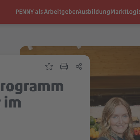
PENNY als Arbeitgeber
Ausbildung
Markt
Logi
nprogramm
 im