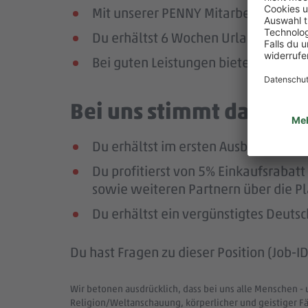
Mit unserer PENNY Mitarbeitenden-Ap
Du erhältst 6 Wochen Urlaub pro Jah
Bei guten Leistungen bieten wir dir
Bei uns stimmt das Geha
Du erhältst im ersten Ausbildungsja
Du profitierst von 5% Einkaufsrab
sowie weiteren Partnern über die Pl
Du erhältst ein vergünstigtes Deutsc
Du hast Fragen zu dieser Position (Job-
Wir betonen ausdrücklich, dass bei uns alle Menschen - 
Religion/Weltanschauung, körperlicher und geistiger F