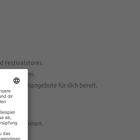
 Festivalstores.
ig kostenfrei.
gitale Lernangebote für dich bereit.
e Azubis kennen.