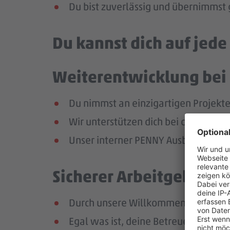
Du bist zuverlässig und übernimmst
Du kannst dich auf jed
Weiterentwicklung bei 
Du nimmst an einzigartigen Projekte
Wir unterstützen dich bei der Weiter
Unser interner PENNY Ausbildungspla
Sicherer Arbeitgeber – 
Durch unsere Willkommensveranstaltu
Egal was ist, deine Betreuer:innen s