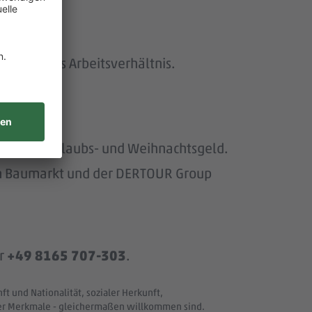
efristetes Arbeitsverhältnis.
40€ zzgl. Urlaubs- und Weihnachtsgeld.
om Baumarkt und der DERTOUR Group
r
+49 8165 707-303
.
t und Nationalität, sozialer Herkunft,
ller Merkmale - gleichermaßen willkommen sind.