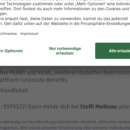
p bist du immer gut informiert und intern vernetzt.
r.
 nach deinem Abiprogramm eine Übernahme in ein unb
lt – und noch mehr.
hr 1.420€ zzgl. Urlaubsgeld und im zweiten Jahr 1.5
att bei PENNY und REWE, weiteren Rabatten beim to
attform Corporate Benefits.
hlandticket.
ID: 959352)? Dann melde dich bei
Steffi Mollnau
unte
unabhängig von Geschlecht/geschlechtlicher Identität, ethnischer Herkunf
ähigkeiten, Alter sowie sexueller Orientierung oder weiterer individue