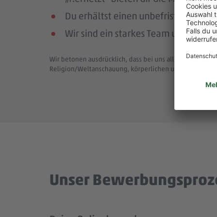
Du erhältst einen unbefristeten Arbe
Wir sind ein starkes Team und bewä
Wir betonen ausdrücklich, dass bei uns alle Menschen - 
Religion/Weltanschauung, körperlichen und geistigen F
Unser Bewerbungsproz