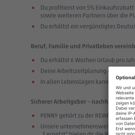
Du profitierst von 5% Einkaufsrab
sowie weiteren Partnern über die Pl
Du erhältst ein vergünstigtes Deutsc
Beruf, Familie und Privatleben vereinb
Du erhältst 6 Wochen Urlaub pro Jah
Deine Arbeitszeitplanung erfolgt in
In allen Lebenslagen kannst du dic
Sicherer Arbeitgeber – nachhaltig und
PENNY gehört zu der REWE Group, ei
Unsere unternehmensweiten Netzwer
„f.ernetzt“ bieten dir die Möglichk