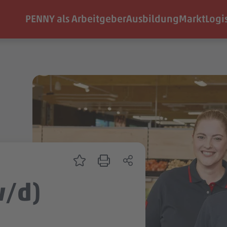
PENNY als Arbeitgeber
Ausbildung
Markt
Logi
w/d)