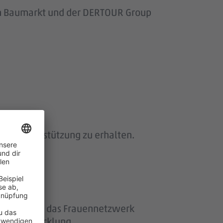
om Baumarkt und der DERTOUR Group
 und Unterstützung zu erhalten.
ether“ und das Frauennetzwerk
eiterentwicklung.