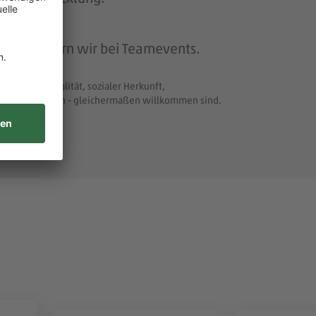
beit feiern wir bei Teamevents.
t und Nationalität, sozialer Herkunft,
uellen Merkmalen - gleichermaßen willkommen sind.