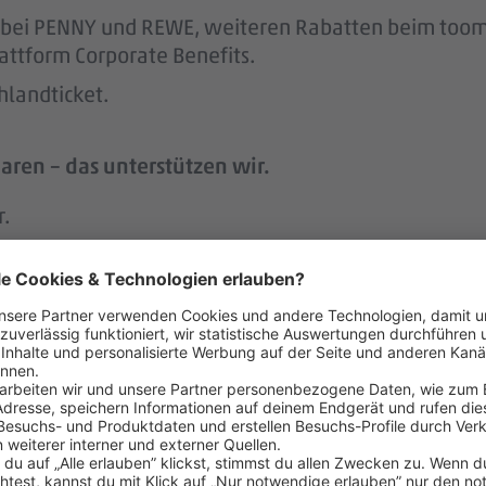
att bei PENNY und REWE, weiteren Rabatten beim to
attform Corporate Benefits.
hlandticket.
aren – das unterstützen wir.
r.
 der Regel 2 Wochen im Voraus.
h an geschulte Vertrauenspersonen wenden, um Tipps
 menschlich.
nem der größten Arbeitgeber Deutschlands.
ke wie das LGBTIQ-Netzwerk „DITO – different tog
eit zum Austausch rund um Karriere und persönliche W