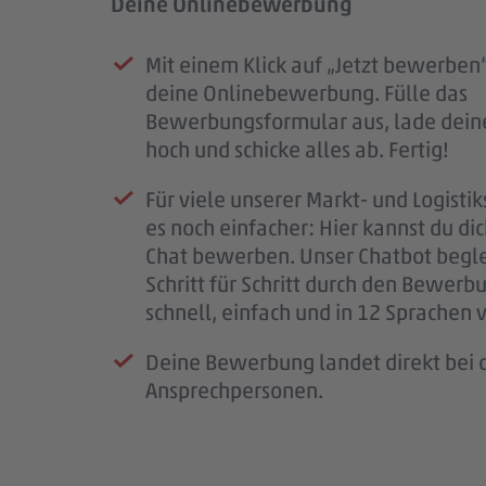
Deine Onlinebewerbung
Prüfung deiner Bewerbung
Unser Kennenlernen
Dein Start im #teampenny
Mit einem Klick auf „Jetzt bewerben“
Sobald deine Bewerbung bei uns e
Deine Bewerbung hat uns überzeug
Nach unserem Kennenlernen erhälts
deine Onlinebewerbung. Fülle das
ist, erhältst du eine Eingangsbestäti
laden wir dich zu einem persönliche
eine finale Rückmeldung.
Bewerbungsformular aus, lade dein
Mail.
Kennenlernen ein.
Wenn alles passt, klären wir die letz
hoch und schicke alles ab. Fertig!
Wir prüfen deine Unterlagen sorgfäl
So bekommst du einen ersten Eindru
schließen den Vertrag ab und freuen 
Für viele unserer Markt- und Logistik
melden uns so schnell wie möglich b
PENNY, deinem möglichen Arbeitspl
bald im #teampenny willkommen zu
es noch einfacher: Hier kannst du di
für deine Geduld – jede Bewerbung i
Team – und wir lernen dich besser k
Chat bewerben. Unser Chatbot begle
wichtig.
Schritt für Schritt durch den Bewerb
Wenn wir Rückfragen haben, komme
schnell, einfach und in 12 Sprachen 
auf dich zu.
Deine Bewerbung landet direkt bei d
Ansprechpersonen.