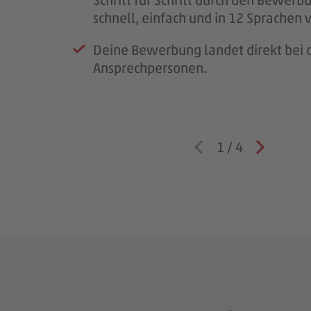
Wenn wir Rückfragen haben, komme
schnell, einfach und in 12 Sprachen 
auf dich zu.
Deine Bewerbung landet direkt bei d
Ansprechpersonen.
1
/
4