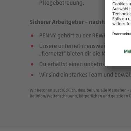
Pflegebetreuung.
Sicherer Arbeitgeber – nachhaltig und
PENNY gehört zu der REWE Group, ei
Unsere unternehmensweiten Netzwer
„f.ernetzt“ bieten dir die Möglichk
Du erhältst einen unbefristeten Arbe
Wir sind ein starkes Team und bewä
Wir betonen ausdrücklich, dass bei uns alle Menschen - 
Religion/Weltanschauung, körperlichen und geistigen F