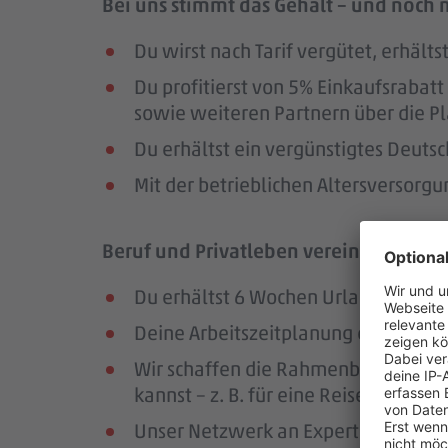
Bei uns stimmt das Gehalt – und noch 
Du wirst nach Tarif vergütet, erhäl
Du profitierst von 5% Einkaufsrab
sowie weiteren Partnern über die Pl
Du erhältst ein vergünstigtes Deutsc
Mit der betrieblichen Altersversorg
Beruf und Privatleben vereinbaren – da
Du erhältst 6 Wochen Urlaub pro Jah
Deine Arbeitszeitplanung erfolgt in
Wir schaffen die Rahmenbedingungen
kannst – z. B. für eine Reise oder ei
Unser Netzwerk an Expert:innen unte