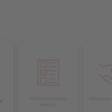
Auf Rückmeldung
Wir lernen
.
warten.