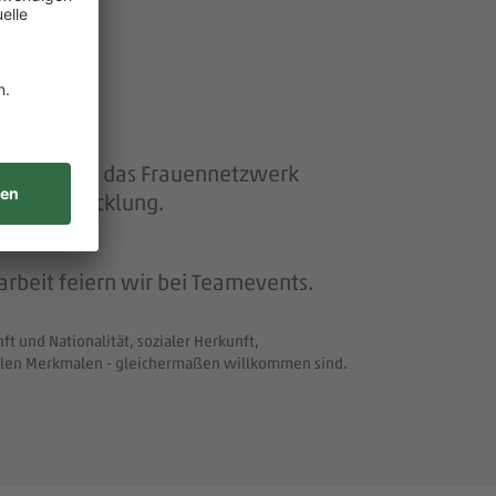
ether“ und das Frauennetzwerk
eiterentwicklung.
beit feiern wir bei Teamevents.
t und Nationalität, sozialer Herkunft,
uellen Merkmalen - gleichermaßen willkommen sind.