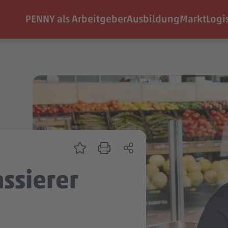
PENNY als Arbeitgeber
Ausbildung
Markt
Logi
assierer