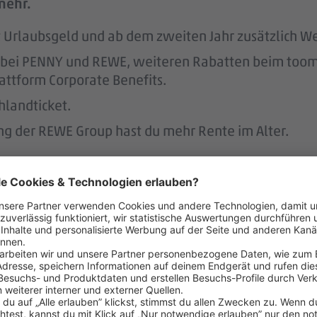
mehr.
tst Urlaubsgeld und ab dem zweiten Jahr zusätzlich W
att bei PENNY und REWE, weiteren Rabatten beim to
attform Corporate Benefits.
hlandticket.
ung der REWE Group hast du mehr Rente im Alter.
s unterstützen wir.
r.
 der Regel 2 Wochen im Voraus.
 dafür, dass du dir nach 3 Jahren bei PENNY eine A
nen Hausbau.
rstützt dich durch die Vermittlung von Betreuungsp