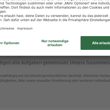
 menschlich.
nem der größten Arbeitgeber Deutschlands.
ke wie das LGBTIQ-Netzwerk „DITO – different tog
eit zum Austausch rund um Karriere und persönliche W
itsvertrag.
ltigen alle Aufgaben gemeinsam. Unsere Zusammenar
unabhängig von Geschlecht/geschlechtlicher Identität, ethnischer Herkunf
ähigkeiten, Alter sowie sexueller Orientierung oder weiteren individ