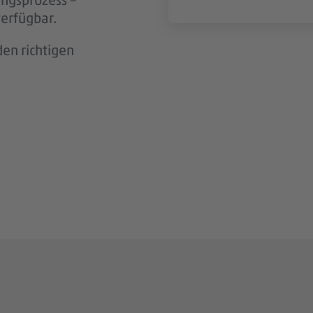
n wir aktiv
verfügbar.
en richtigen