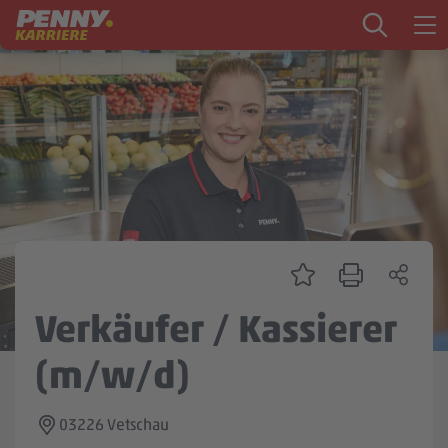
Zum Inhalt springen
Startseite
PENNY als Arbeitgeber
Ausbildung
Markt
Logistik
Zentrale & Vertrieb
Verkäufer / Kassierer
Mein Kandidat:innenprofil
(m/w/d)
03226 Vetschau