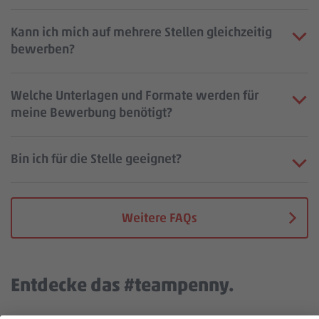
Kann ich mich auf mehrere Stellen gleichzeitig
bewerben?
Welche Unterlagen und Formate werden für
meine Bewerbung benötigt?
Bin ich für die Stelle geeignet?
Weitere FAQs
Entdecke das #teampenny.