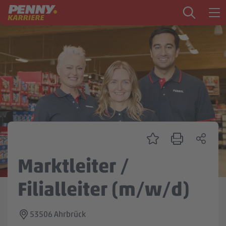
Zum Inhalt springen
Startseite
PENNY als Arbeitgeber
Ausbildung
Markt
Logistik
Zentrale & Vertrieb
Marktleiter /
Mein Kandidat:innenprofil
Filialleiter (m/w/d)
53506 Ahrbrück