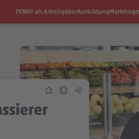
PENNY als Arbeitgeber
Ausbildung
Markt
Logi
assierer