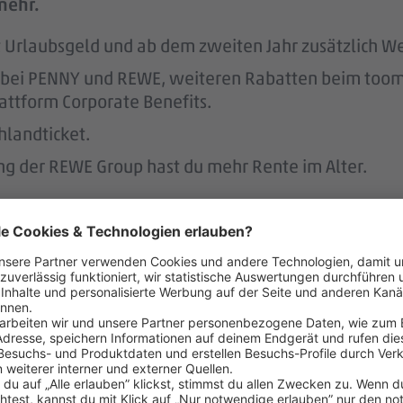
mehr.
tst Urlaubsgeld und ab dem zweiten Jahr zusätzlich W
att bei PENNY und REWE, weiteren Rabatten beim to
attform Corporate Benefits.
hlandticket.
ung der REWE Group hast du mehr Rente im Alter.
s unterstützen wir.
r.
 der Regel 2 Wochen im Voraus.
 dafür, dass du dir nach 3 Jahren bei PENNY eine A
nen Hausbau.
rstützt dich durch die Vermittlung von Betreuungsp