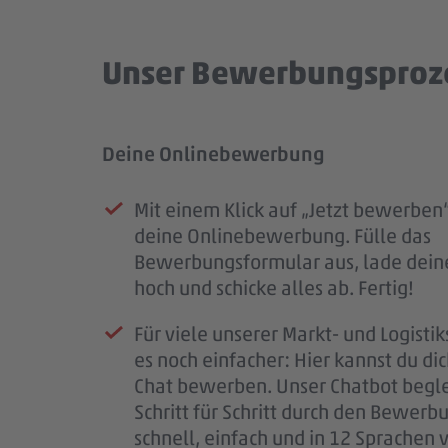
Unser Bewerbungsproz
Deine Onlinebewerbung
Prüfung deiner Bewerbung
Unser Kennenlernen
Dein Start im #teampenny
Mit einem Klick auf „Jetzt bewerben“
Sobald deine Bewerbung bei uns e
Deine Bewerbung hat uns überzeug
Nach unserem Kennenlernen erhälts
deine Onlinebewerbung. Fülle das
ist, erhältst du eine Eingangsbestäti
laden wir dich zu einem persönliche
eine finale Rückmeldung.
Bewerbungsformular aus, lade dein
Mail.
Kennenlernen ein.
Wenn alles passt, klären wir die letz
hoch und schicke alles ab. Fertig!
Wir prüfen deine Unterlagen sorgfäl
So bekommst du einen ersten Eindru
schließen den Vertrag ab und freuen 
Für viele unserer Markt- und Logistik
melden uns so schnell wie möglich b
PENNY, deinem möglichen Arbeitspl
bald im #teampenny willkommen zu
es noch einfacher: Hier kannst du di
für deine Geduld – jede Bewerbung i
Team – und wir lernen dich besser k
Chat bewerben. Unser Chatbot begle
wichtig.
Schritt für Schritt durch den Bewerb
Wenn wir Rückfragen haben, komme
schnell, einfach und in 12 Sprachen 