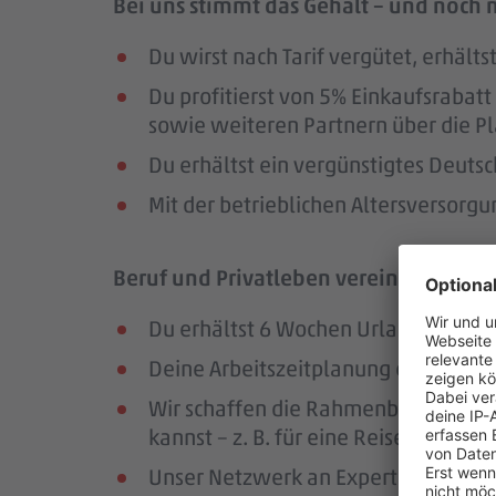
Bei uns stimmt das Gehalt – und noch 
Du wirst nach Tarif vergütet, erhäl
Du profitierst von 5% Einkaufsrab
sowie weiteren Partnern über die Pl
Du erhältst ein vergünstigtes Deutsc
Mit der betrieblichen Altersversorg
Beruf und Privatleben vereinbaren – da
Du erhältst 6 Wochen Urlaub pro Jah
Deine Arbeitszeitplanung erfolgt in
Wir schaffen die Rahmenbedingungen
kannst – z. B. für eine Reise oder ei
Unser Netzwerk an Expert:innen unte