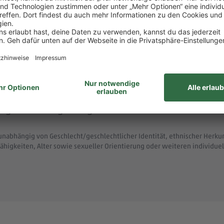
 menschlich.
nem der größten Arbeitgeber Deutschlands.
ke wie das LGBTIQ-Netzwerk „DITO – different tog
eit zum Austausch rund um Karriere und persönliche W
ltigen alle Aufgaben gemeinsam. Unsere Zusammenar
unabhängig von Geschlecht/geschlechtlicher Identität, ethnischer Herkunf
ähigkeiten, Alter sowie sexueller Orientierung oder weiteren individ