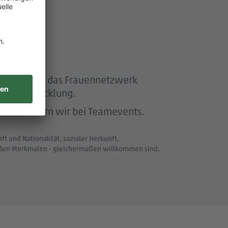
ether“ und das Frauennetzwerk
eiterentwicklung.
beit feiern wir bei Teamevents.
t und Nationalität, sozialer Herkunft,
uellen Merkmalen - gleichermaßen willkommen sind.