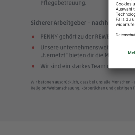
Pflegebetreuung.
Sicherer Arbeitgeber – nachhaltig und
PENNY gehört zu der REWE Group, ei
Unsere unternehmensweiten Netzwer
„f.ernetzt“ bieten dir die Möglichk
Wir sind ein starkes Team und bewä
Wir betonen ausdrücklich, dass bei uns alle Menschen - 
Religion/Weltanschauung, körperlichen und geistigen F