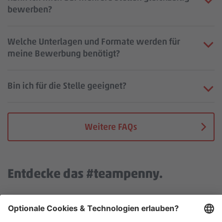
bewerben?
Welche Unterlagen und Formate werden für
meine Bewerbung benötigt?
Bin ich für die Stelle geeignet?
Weitere FAQs
Entdecke das #teampenny.
Wir benötigen deine Zustimmung, um den YouTube Video
Service zu laden!
Wir verwenden einen Service eines Drittanbieters, um Video-