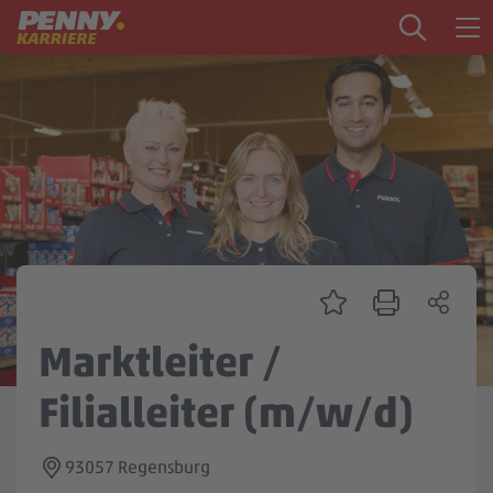
Zum Inhalt springen
Startseite
PENNY als Arbeitgeber
Ausbildung
Markt
Logistik
Zentrale & Vertrieb
Marktleiter /
Mein Kandidat:innenprofil
Filialleiter (m/w/d)
93057 Regensburg