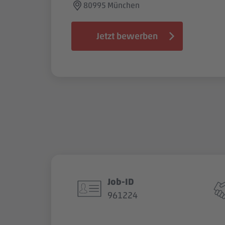
80995 München
Jetzt bewerben
Job-ID
961224