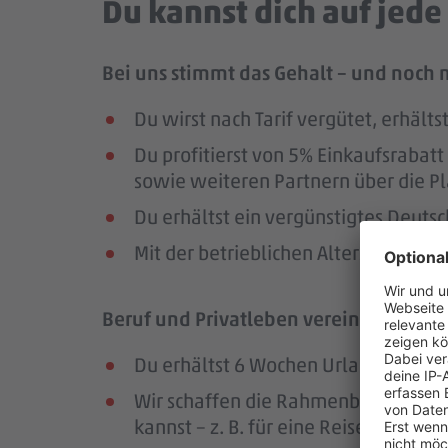
Du kannst dich auf jed
Bei uns stimmt das Gehalt – und noch 
Du wirst nach Tarif vergütet, erhäl
Du profitierst von 5% Einkaufsrab
sowie weiteren Partnern über die Pl
Du erhältst ein vergünstigtes Deutsc
Mit der betrieblichen Altersversorg
Beruf und Privatleben vereinbaren – da
Du erhältst 6 Wochen Urlaub pro Jah
Wir schaffen die Rahmenbedingungen
kannst – z. B. für eine Reise oder ei