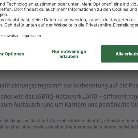
rstützt dich durch die Vermittlung von Betreuungsp
dern dich.
twicklungsgespräche statt, bei denen du mit deine
telpunkt stehst.
kshops, z. B. zu Themen wie Führung oder Selbstma
ualifizierungsprogramm zur Vorbereitung auf die Pos
ke wie das LGBTIQ-Netzwerk „DITO – different tog
eit zum Austausch rund um Karriere und persönliche W
unabhängig von Geschlecht/geschlechtlicher Identität, ethnischer Herkunf
ähigkeiten, Alter sowie sexueller Orientierung oder weiteren individ