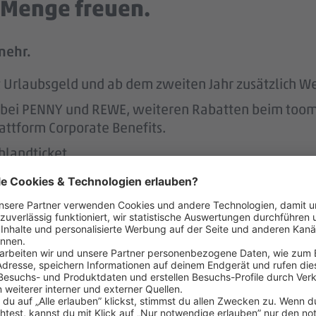
e Menge freuen.
mehr.
tst Urlaubsgeld und ab dem zweiten Jahr zusätzlich W
att bei PENNY und REWE, weiteren Rabatten beim to
attform Corporate Benefits.
hlandticket.
ung der REWE Group hast du mehr Rente im Alter.
s unterstützen wir.
r.
 dafür, dass du dir nach 3 Jahren bei PENNY eine A
nen Hausbau.