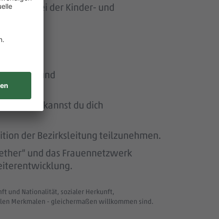
ersonen bei der Kinder- und
n Stärken und
nagement, kannst du dich
ition der Bezirksleitung teilzunehmen.
ether“ und das Frauennetzwerk
eiterentwicklung.
t und Nationalität, sozialer Herkunft,
uellen Merkmalen - gleichermaßen willkommen sind.