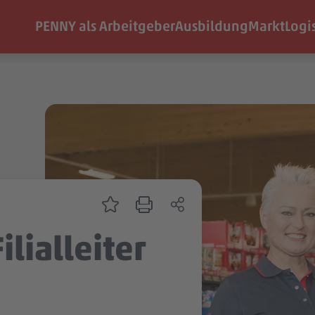
PENNY als Arbeitgeber
Ausbildung
Markt
Logi
ilialleiter