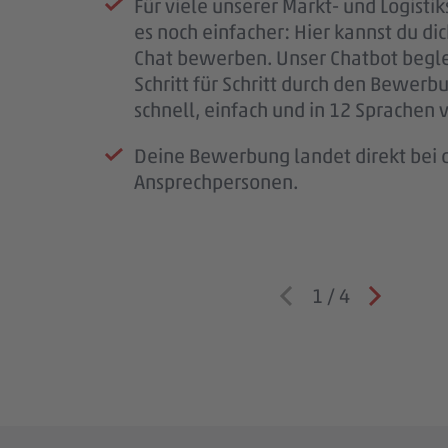
Für viele unserer Markt- und Logistik
melden uns so schnell wie möglich b
PENNY, deinem möglichen Arbeitspl
bald im #teampenny willkommen zu
es noch einfacher: Hier kannst du di
für deine Geduld – jede Bewerbung i
Team – und wir lernen dich besser k
Chat bewerben. Unser Chatbot begle
wichtig.
Schritt für Schritt durch den Bewerb
Wenn wir Rückfragen haben, komme
schnell, einfach und in 12 Sprachen 
auf dich zu.
Deine Bewerbung landet direkt bei d
Ansprechpersonen.
1
/
4