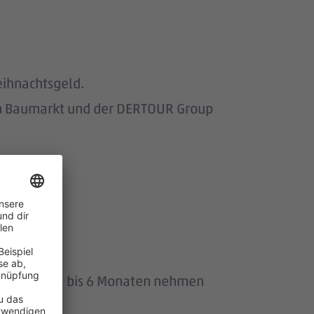
eihnachtsgeld.
om Baumarkt und der DERTOUR Group
uszeit von 1 bis 6 Monaten nehmen