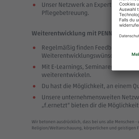
Unser Netzwerk an Expert:innen unte
Pflegebetreuung.
Weiterentwicklung mit PENNY – wir för
Regelmäßig finden Feedback- und En
Weiterentwicklungswünschen im Mit
Mit E-Learnings, Seminaren und Wor
weiterentwickeln.
Du hast die Möglichkeit, an einem Q
Unsere unternehmensweiten Netzwer
„f.ernetzt“ bieten dir die Möglichk
Wir betonen ausdrücklich, dass bei uns alle Menschen - 
Religion/Weltanschauung, körperlichen und geistigen F