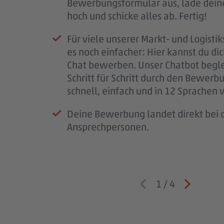
Bewerbungsformular aus, lade dein
Mail.
Kennenlernen ein.
Wenn alles passt, klären wir die letz
hoch und schicke alles ab. Fertig!
Wir prüfen deine Unterlagen sorgfäl
So bekommst du einen ersten Eindru
schließen den Vertrag ab und freuen 
Für viele unserer Markt- und Logistik
melden uns so schnell wie möglich b
PENNY, deinem möglichen Arbeitspl
bald im #teampenny willkommen zu
es noch einfacher: Hier kannst du di
für deine Geduld – jede Bewerbung i
Team – und wir lernen dich besser k
Chat bewerben. Unser Chatbot begle
wichtig.
Schritt für Schritt durch den Bewerb
Wenn wir Rückfragen haben, komme
schnell, einfach und in 12 Sprachen 
auf dich zu.
Deine Bewerbung landet direkt bei d
Ansprechpersonen.
1
/
4