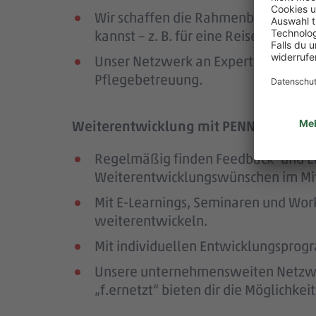
Wir schaffen die Rahmenbedingungen
kannst – z. B. für eine Reise oder ei
Unser Netzwerk an Expert:innen unte
Pflegebetreuung.
Weiterentwicklung mit PENNY – wir för
Regelmäßig finden Feedback- und En
Weiterentwicklungswünschen im Mit
Mit E-Learnings, Seminaren und Wor
weiterentwickeln.
Mit individuellen Entwicklungsprogr
Unsere unternehmensweiten Netzwer
„f.ernetzt“ bieten dir die Möglichk