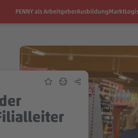
PENNY als Arbeitgeber
Ausbildung
Markt
Logi
nder
ilialleiter