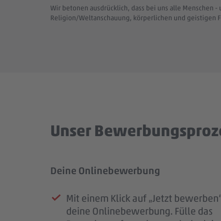
Wir betonen ausdrücklich, dass bei uns alle Menschen - 
Religion/Weltanschauung, körperlichen und geistigen F
Unser Bewerbungsproz
Deine Onlinebewerbung
Prüfung deiner Bewerbung
Unser Kennenlernen
Dein Start im #teampenny
Mit einem Klick auf „Jetzt bewerben“
Sobald deine Bewerbung bei uns e
Deine Bewerbung hat uns überzeug
Nach unserem Kennenlernen erhälts
deine Onlinebewerbung. Fülle das
ist, erhältst du eine Eingangsbestäti
laden wir dich zu einem persönliche
eine finale Rückmeldung.