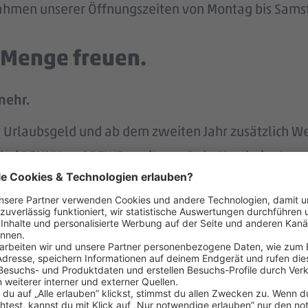
 Rahmen unserer Öffnungszeiten von Montag bis Samst
e Menge freuen.
mehr.
tst Urlaubsgeld und ab dem zweiten Jahr zusätzlich W
att bei PENNY und REWE, weiteren Rabatten beim to
attform Corporate Benefits.
hlandticket.
ung der REWE Group hast du mehr Rente im Alter.
s unterstützen wir.
r.