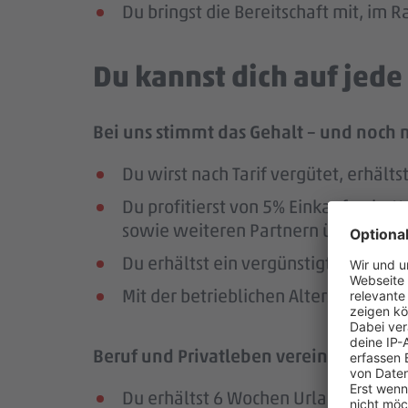
Du bringst die Bereitschaft mit, im
Du kannst dich auf jed
Bei uns stimmt das Gehalt – und noch 
Du wirst nach Tarif vergütet, erhäl
Du profitierst von 5% Einkaufsrab
sowie weiteren Partnern über die Pl
Du erhältst ein vergünstigtes Deutsc
Mit der betrieblichen Altersversorg
Beruf und Privatleben vereinbaren – da
Du erhältst 6 Wochen Urlaub pro Jah