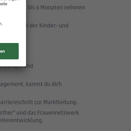
uszeit von 1 bis 6 Monaten nehmen
ersonen bei der Kinder- und
n Stärken und
nagement, kannst du dich
riereschritt zur Marktleitung.
ether“ und das Frauennetzwerk
eiterentwicklung.