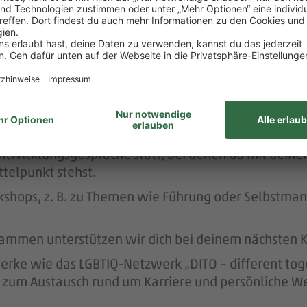
 dafür, dass du dir nach 3 Jahren bei PENNY eine A
nen Hausbau.
rstützt dich durch die Vermittlung von Betreuungsp
dern dich.
twicklungsgespräche statt, bei denen du mit deine
telpunkt stehst.
kshops, z. B. zu Themen wie Führung oder Selbstma
ammen unterstützen wir dich bei deinem nächsten Kar
ke wie das LGBTIQ-Netzwerk „DITO – different tog
eit zum Austausch rund um Karriere und persönliche W