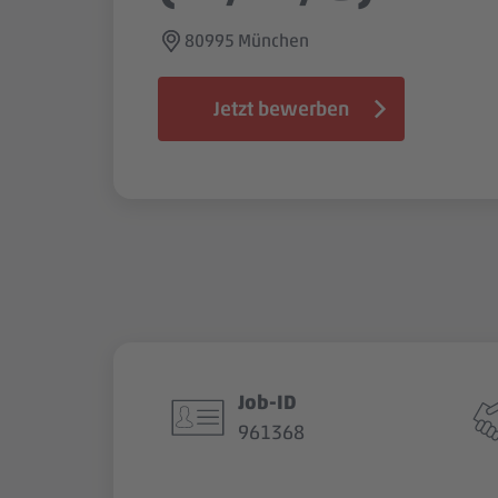
80995 München
Jetzt bewerben
Job-ID
961368