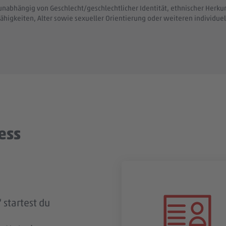
unabhängig von Geschlecht/geschlechtlicher Identität, ethnischer Herkunf
ähigkeiten, Alter sowie sexueller Orientierung oder weiteren individ
ess
 startest du
ingegangen
t? Dann
t du zeitnah
gung per E-
n