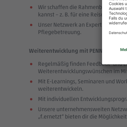
Wir schaffen die Rahmenbedingungen
kannst – z. B. für eine Reise oder ei
Unser Netzwerk an Expert:innen unte
Pflegebetreuung.
Weiterentwicklung mit PENNY – wir för
Regelmäßig finden Feedback- und En
Weiterentwicklungswünschen im Mit
Mit E-Learnings, Seminaren und Wor
weiterentwickeln.
Mit individuellen Entwicklungsprogr
Unsere unternehmensweiten Netzwer
„f.ernetzt“ bieten dir die Möglichk