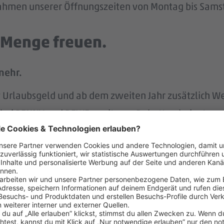
 Rahmen unserer Öffnungszeiten von Montag bis Samst
e Menge freuen.
mehr.
tst Urlaubsgeld und ab dem zweiten Jahr zusätzlich W
att bei PENNY und REWE, weiteren Rabatten beim to
attform Corporate Benefits.
hlandticket.
ung der REWE Group hast du mehr Rente im Alter.
s unterstützen wir.
r.