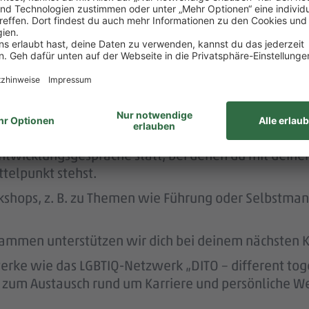
 dafür, dass du dir nach 3 Jahren bei PENNY eine A
nen Hausbau.
rstützt dich durch die Vermittlung von Betreuungsp
dern dich.
twicklungsgespräche statt, bei denen du mit deine
telpunkt stehst.
kshops, z. B. zu Themen wie Führung oder Selbstma
ammen unterstützen wir dich bei deinem nächsten Kar
ke wie das LGBTIQ-Netzwerk „DITO – different tog
eit zum Austausch rund um Karriere und persönliche W