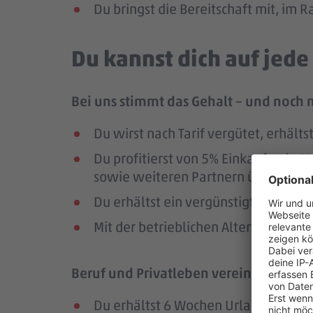
Du bringst die Bereitschaft mit, im
Du kannst dich auf jed
Bei uns stimmt das Gehalt – und noch 
Du wirst nach Tarif vergütet, erhäl
Du profitierst von 5% Einkaufsrab
sowie weiteren Partnern über die Pl
Du erhältst ein vergünstigtes Deutsc
Mit der betrieblichen Altersversorg
Beruf und Privatleben vereinbaren – da
Du erhältst 6 Wochen Urlaub pro Jah