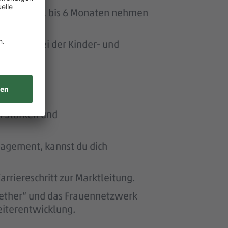
uszeit von 1 bis 6 Monaten nehmen
ersonen bei der Kinder- und
n Stärken und
nagement, kannst du dich
riereschritt zur Marktleitung.
ether“ und das Frauennetzwerk
eiterentwicklung.