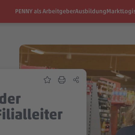
PENNY als Arbeitgeber
Ausbildung
Markt
Logi
nder
ilialleiter