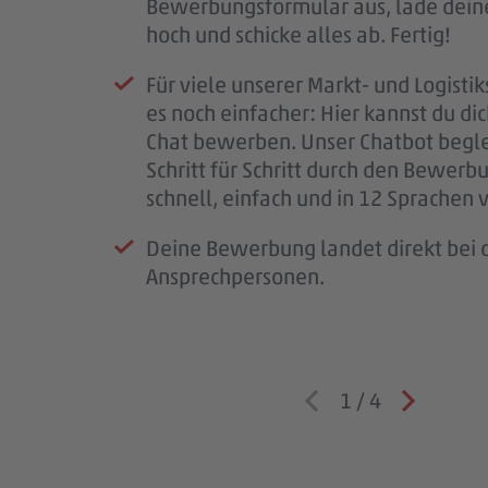
Bewerbungsformular aus, lade dein
Mail.
Kennenlernen ein.
Wenn alles passt, klären wir die letz
hoch und schicke alles ab. Fertig!
Wir prüfen deine Unterlagen sorgfäl
So bekommst du einen ersten Eindru
schließen den Vertrag ab und freuen 
Für viele unserer Markt- und Logistik
melden uns so schnell wie möglich b
PENNY, deinem möglichen Arbeitspl
bald im #teampenny willkommen zu
es noch einfacher: Hier kannst du di
für deine Geduld – jede Bewerbung i
Team – und wir lernen dich besser k
Chat bewerben. Unser Chatbot begle
wichtig.
Schritt für Schritt durch den Bewerb
Wenn wir Rückfragen haben, komme
schnell, einfach und in 12 Sprachen 
auf dich zu.
Deine Bewerbung landet direkt bei d
Ansprechpersonen.
1
/
4