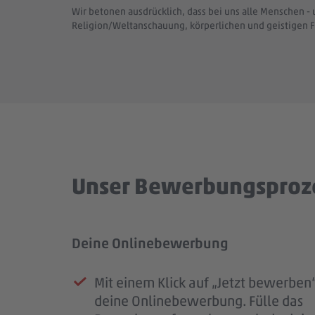
Wir betonen ausdrücklich, dass bei uns alle Menschen - 
Religion/Weltanschauung, körperlichen und geistigen F
Unser Bewerbungsproz
Deine Onlinebewerbung
Prüfung deiner Bewerbung
Unser Kennenlernen
Dein Start im #teampenny
Mit einem Klick auf „Jetzt bewerben“
Sobald deine Bewerbung bei uns e
Deine Bewerbung hat uns überzeug
Nach unserem Kennenlernen erhälts
deine Onlinebewerbung. Fülle das
ist, erhältst du eine Eingangsbestäti
laden wir dich zu einem persönliche
eine finale Rückmeldung.