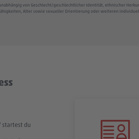
unabhängig von Geschlecht/geschlechtlicher Identität, ethnischer Herkunf
ähigkeiten, Alter sowie sexueller Orientierung oder weiteren individ
ess
 startest du
ingegangen
t? Dann
t du zeitnah
gung per E-
n