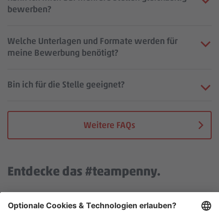
bewerben?
Welche Unterlagen und Formate werden für
meine Bewerbung benötigt?
Bin ich für die Stelle geeignet?
Weitere FAQs
Entdecke das #teampenny.
Wir benötigen deine Zustimmung, um den YouTube Video
Service zu laden!
Wir verwenden einen Service eines Drittanbieters, um Video-