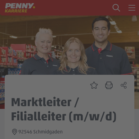
Zum Inhalt springen
Startseite
PENNY als Arbeitgeber
Ausbildung
Markt
Logistik
Zentrale & Vertrieb
Marktleiter /
Mein Kandidat:innenprofil
Filialleiter (m/w/d)
92546 Schmidgaden