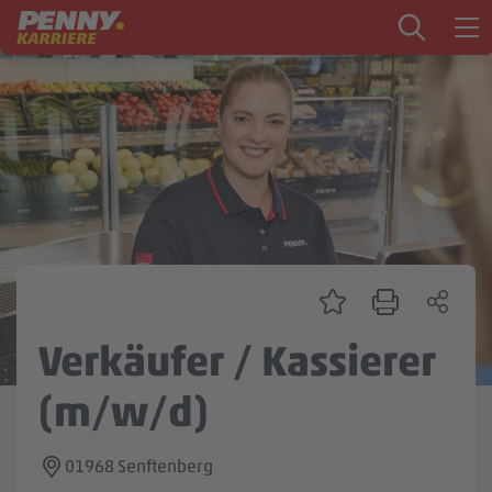
Zum Inhalt springen
Startseite
PENNY als Arbeitgeber
Ausbildung
Markt
Logistik
Zentrale & Vertrieb
Verkäufer / Kassierer
Mein Kandidat:innenprofil
(m/w/d)
01968 Senftenberg