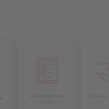
Auf Rückmeldung
Wir lernen
.
warten.