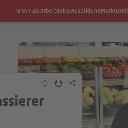
PENNY als Arbeitgeber
Ausbildung
Markt
Logi
assierer