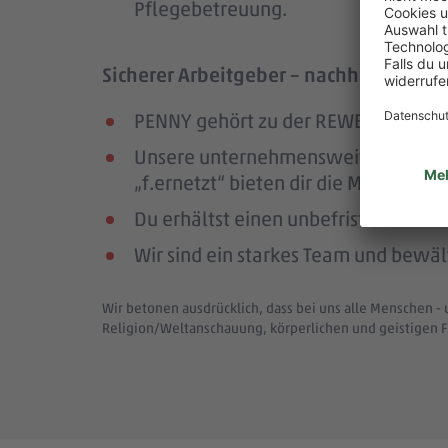
Pflegebetreuung.
Sicherer Arbeitgeber – nachhaltig und
PENNY gehört zu der REWE Group, ei
Unsere unternehmensweiten Netzwer
„f.ernetzt“ bieten dir die Möglichk
Du erhältst einen unbefristeten Arbe
Wir sind ein starkes Team und bewä
Wir betonen ausdrücklich, dass bei uns alle Menschen - 
Religion/Weltanschauung, körperlichen und geistigen F