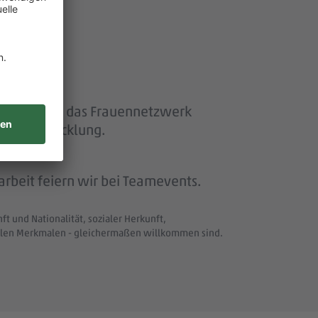
ether“ und das Frauennetzwerk
eiterentwicklung.
beit feiern wir bei Teamevents.
t und Nationalität, sozialer Herkunft,
uellen Merkmalen - gleichermaßen willkommen sind.