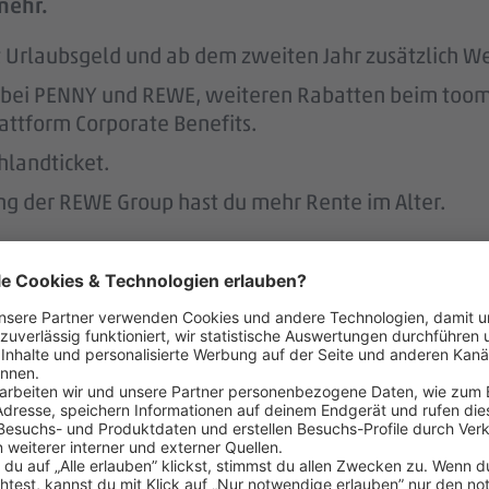
mehr.
tst Urlaubsgeld und ab dem zweiten Jahr zusätzlich W
att bei PENNY und REWE, weiteren Rabatten beim to
attform Corporate Benefits.
hlandticket.
ung der REWE Group hast du mehr Rente im Alter.
s unterstützen wir.
r.
 der Regel 2 Wochen im Voraus.
 dafür, dass du dir nach 3 Jahren bei PENNY eine A
nen Hausbau.
rstützt dich durch die Vermittlung von Betreuungsp