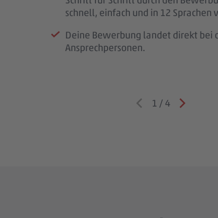
Wenn wir Rückfragen haben, komme
schnell, einfach und in 12 Sprachen 
auf dich zu.
Deine Bewerbung landet direkt bei d
Ansprechpersonen.
1
/
4