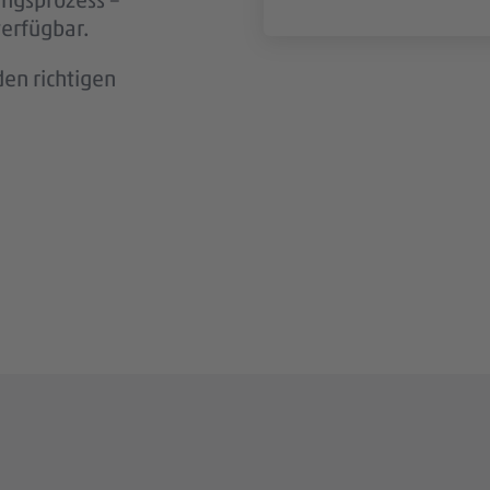
n wir aktiv
verfügbar.
en richtigen