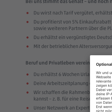
Bei uns stimmt das Gehalt – und noch 
Du wirst nach Tarif vergütet, erhäl
Du profitierst von 5% Einkaufsrab
sowie weiteren Partnern über die Pl
Du erhältst ein vergünstigtes Deutsc
Mit der betrieblichen Altersversorg
Beruf und Privatleben vereinbaren – da
Du erhältst 6 Wochen Urlaub pro Jah
Deine Arbeitszeitplanung erfolgt in
Wir schaffen die Rahmenbedingungen
kannst – z. B. für eine Reise oder ei
Unser Netzwerk an Expert:innen unte