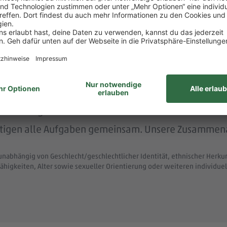
 menschlich.
nem der größten Arbeitgeber Deutschlands.
ke wie das LGBTIQ-Netzwerk „DITO – different tog
eit zum Austausch rund um Karriere und persönliche W
itsvertrag.
ltigen alle Aufgaben gemeinsam. Unsere Zusammenar
unabhängig von Geschlecht/geschlechtlicher Identität, ethnischer Herkunf
ähigkeiten, Alter sowie sexueller Orientierung oder weiteren individ