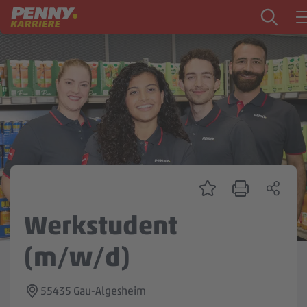
Zum Inhalt springen
Startseite
PENNY als Arbeitgeber
Ausbildung
Markt
Logistik
Zentrale & Vertrieb
Werkstudent
Mein Kandidat:innenprofil
(m/w/d)
55435 Gau-Algesheim