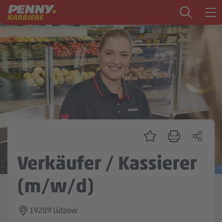
Zum Inhalt springen
Startseite
PENNY als Arbeitgeber
Ausbildung
Markt
Logistik
Zentrale & Vertrieb
Verkäufer / Kassierer
Mein Kandidat:innenprofil
(m/w/d)
19209 Lützow