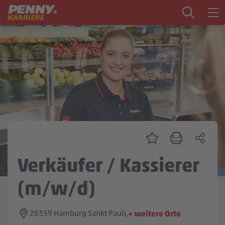
Zum Inhalt springen
Startseite
PENNY als Arbeitgeber
Ausbildung
Markt
Logistik
Zentrale & Vertrieb
Verkäufer / Kassierer
Mein Kandidat:innenprofil
(m/w/d)
20359 Hamburg Sankt Pauli,
+ weitere Orte