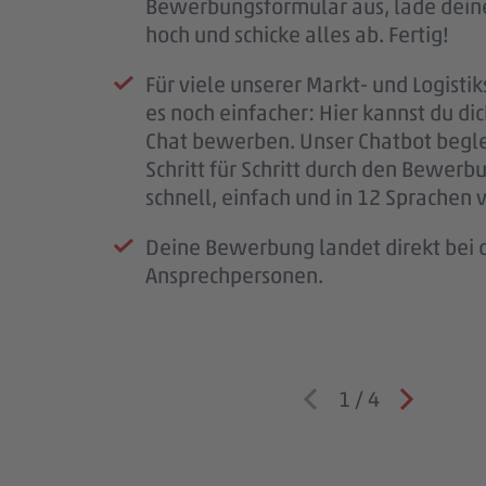
Bewerbungsformular aus, lade dein
Mail.
Kennenlernen ein.
Wenn alles passt, klären wir die letz
hoch und schicke alles ab. Fertig!
Wir prüfen deine Unterlagen sorgfäl
So bekommst du einen ersten Eindru
schließen den Vertrag ab und freuen 
Für viele unserer Markt- und Logistik
melden uns so schnell wie möglich b
PENNY, deinem möglichen Arbeitspl
bald im #teampenny willkommen zu
es noch einfacher: Hier kannst du di
für deine Geduld – jede Bewerbung i
Team – und wir lernen dich besser k
Chat bewerben. Unser Chatbot begle
wichtig.
Schritt für Schritt durch den Bewerb
Wenn wir Rückfragen haben, komme
schnell, einfach und in 12 Sprachen 
auf dich zu.
Deine Bewerbung landet direkt bei d
Ansprechpersonen.
1
/
4