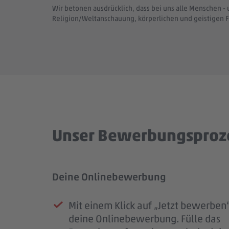
Wir betonen ausdrücklich, dass bei uns alle Menschen - 
Religion/Weltanschauung, körperlichen und geistigen F
Unser Bewerbungsproz
Deine Onlinebewerbung
Prüfung deiner Bewerbung
Unser Kennenlernen
Dein Start im #teampenny
Mit einem Klick auf „Jetzt bewerben“
Sobald deine Bewerbung bei uns e
Deine Bewerbung hat uns überzeug
Nach unserem Kennenlernen erhälts
deine Onlinebewerbung. Fülle das
ist, erhältst du eine Eingangsbestäti
laden wir dich zu einem persönliche
eine finale Rückmeldung.