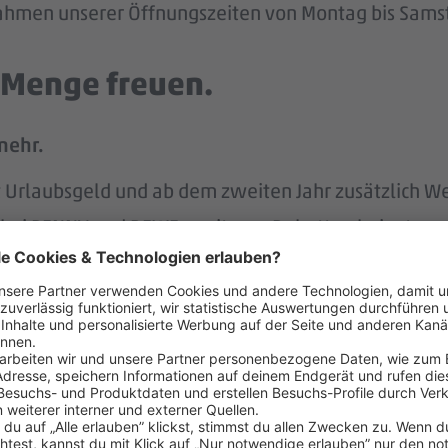
 Rahmen unserer Öffnungszeiten von Montag bis Samst
e Menge freuen.
mehr.
tst Urlaubsgeld und ab dem zweiten Jahr zusätzlich W
att bei PENNY und REWE, weiteren Rabatten beim to
attform Corporate Benefits.
hlandticket.
ung der REWE Group hast du mehr Rente im Alter.
s unterstützen wir.
r.