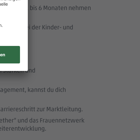
uszeit von 1 bis 6 Monaten nehmen
ersonen bei der Kinder- und
n Stärken und
nagement, kannst du dich
riereschritt zur Marktleitung.
ether“ und das Frauennetzwerk
eiterentwicklung.