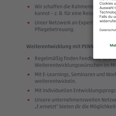
Wir schaffen die Rahmenbedingungen
kannst – z. B. für eine Reise oder ei
Unser Netzwerk an Expert:innen unte
Pflegebetreuung.
Weiterentwicklung mit PENNY – wir för
Regelmäßig finden Feedback- und En
Weiterentwicklungswünschen im Mit
Mit E-Learnings, Seminaren und Wor
weiterentwickeln.
Mit individuellen Entwicklungsprogr
Unsere unternehmensweiten Netzwer
„f.ernetzt“ bieten dir die Möglichk