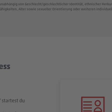
unabhängig von Geschlecht/geschlechtlicher Identität, ethnischer Herkunf
ähigkeiten, Alter sowie sexueller Orientierung oder weiteren individ
ess
 startest du
ingegangen
t? Dann
t du zeitnah
gung per E-
n