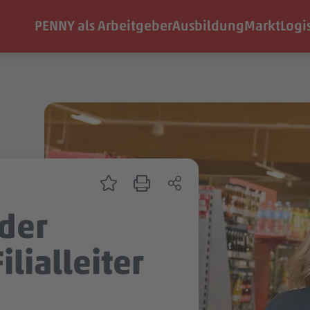
PENNY als Arbeitgeber
Ausbildung
Markt
Logi
nder
ilialleiter