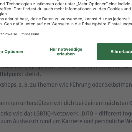
 dafür, dass du dir nach 3 Jahren bei PENNY eine A
nen Hausbau.
rstützt dich durch die Vermittlung von Betreuungsp
dern dich.
twicklungsgespräche statt, bei denen du mit deine
telpunkt stehst.
kshops, z. B. zu Themen wie Führung oder Selbstma
ammen unterstützen wir dich bei deinem nächsten Kar
ke wie das LGBTIQ-Netzwerk „DITO – different tog
eit zum Austausch rund um Karriere und persönliche W