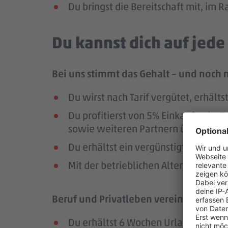
Du bringst die Bereitschaft mit, im
Du kannst dich auf jed
Bei uns stimmt das Gehalt – und noch 
Du wirst nach Tarif vergütet, erhäl
Du profitierst von 5% Einkaufsrab
sowie weiteren Partnern über die Pl
Du erhältst ein vergünstigtes Deutsc
Mit der betrieblichen Altersversorg
Beruf und Privatleben vereinbaren – da
Du erhältst 6 Wochen Urlaub pro Jah