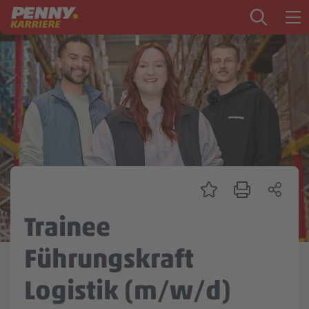
Zum Inhalt springen
Startseite
PENNY als Arbeitgeber
Ausbildung
Markt
Logistik
Zentrale & Vertrieb
Trainee
Mein Kandidat:innenprofil
Führungskraft
Logistik (m/w/d)