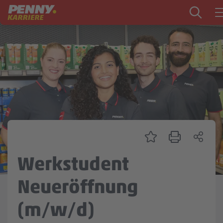
Zum Inhalt springen
Startseite
PENNY als Arbeitgeber
Ausbildung
Markt
Logistik
Zentrale & Vertrieb
Werkstudent
Mein Kandidat:innenprofil
Neueröffnung
(m/w/d)