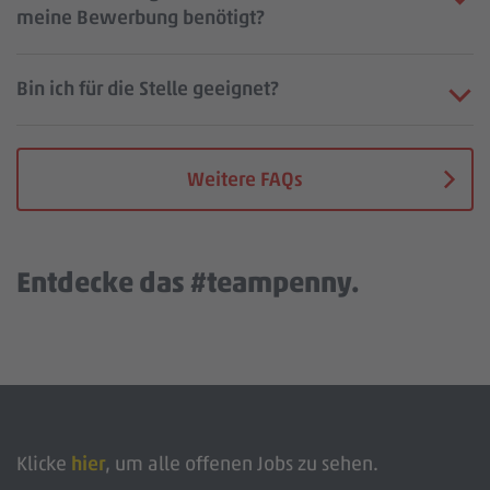
meine Bewerbung benötigt?
Bin ich für die Stelle geeignet?
Weitere FAQs
Entdecke das #teampenny.
Wir benötigen deine Zustimmung, um den YouTube Video
Service zu laden!
Wir verwenden einen Service eines Drittanbieters, um Video-
Inhalte einzubetten. Dieser Service kann Daten zu deinen
Aktivitäten sammeln. Bitte stimme der Nutzung des Services
zu, um dieses Video anzusehen. Details siehe: Mehr
Informationen.
Klicke
hier
, um alle offenen Jobs zu sehen.