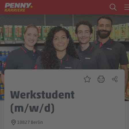
Zum Inhalt springen
Startseite
PENNY als Arbeitgeber
Ausbildung
Markt
Logistik
Zentrale & Vertrieb
Werkstudent
Mein Kandidat:innenprofil
(m/w/d)
10827 Berlin